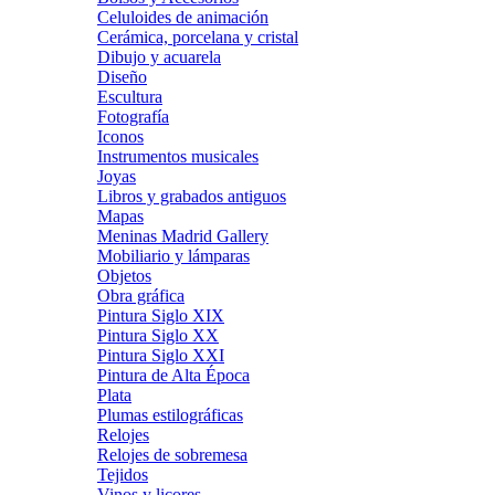
Celuloides de animación
Cerámica, porcelana y cristal
Dibujo y acuarela
Diseño
Escultura
Fotografía
Iconos
Instrumentos musicales
Joyas
Libros y grabados antiguos
Mapas
Meninas Madrid Gallery
Mobiliario y lámparas
Objetos
Obra gráfica
Pintura Siglo XIX
Pintura Siglo XX
Pintura Siglo XXI
Pintura de Alta Época
Plata
Plumas estilográficas
Relojes
Relojes de sobremesa
Tejidos
Vinos y licores