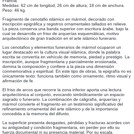
Francia.
Medidas: 62 cm de longitud; 26 cm de altura; 18 cm de anchura.
Peso: 46 kg.
Fragmento de cenotafio islámico en mármol, decorado con
inscripción epigráfica y registros ornamentales tallados en relieve.
La pieza conserva una banda superior con escritura árabe, bajo la
cual se desarrolla un friso de arquerías esquemáticas, motivo
arquitectónico de gran tradición en el arte islámico funerario.
Los cenotafios y elementos funerarios de mármol ocuparon un
lugar destacado en la cultura visual islámica, donde la palabra
escrita se convertía en vehículo de memoria, piedad y prestigio. La
inscripción, aunque fragmentaria y parcialmente erosionada,
domina la composición y confiere a la pieza una dimensión
conmemorativa y espiritual. En este tipo de obras, la epigrafía no es
únicamente texto: funciona también como ornamento, ritmo visual y
afirmación de fe.
El friso de arcos que recorre la zona inferior aporta una lectura
arquitectónica al conjunto, evocando simbólicamente un espacio
sagrado o funerario. La combinación de caligrafía, arquerías y
mármol convierte el fragmento en un testimonio significativo del
refinamiento ornamental del arte islámico y de la importancia
concedida a la memoria del difunto.
La superficie presenta desgastes, pérdidas y fracturas acordes con
su antigüedad y condición fragmentaria, sin perder por ello su
fuerza documental ni su presencia material. Por su escala,