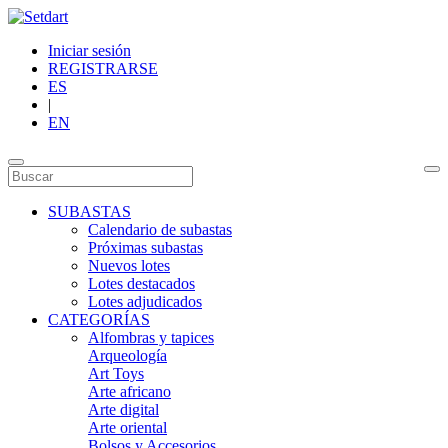
Iniciar sesión
REGISTRARSE
ES
|
EN
SUBASTAS
Calendario de subastas
Próximas subastas
Nuevos lotes
Lotes destacados
Lotes adjudicados
CATEGORÍAS
Alfombras y tapices
Arqueología
Art Toys
Arte africano
Arte digital
Arte oriental
Bolsos y Accesorios