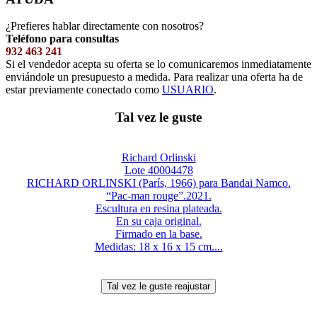
¿Prefieres hablar directamente con nosotros?
Teléfono para consultas
932 463 241
Si el vendedor acepta su oferta se lo comunicaremos inmediatamente
enviándole un presupuesto a medida. Para realizar una oferta ha de
estar previamente conectado como
USUARIO
.
Tal vez le guste
Richard Orlinski
Lote 40004478
RICHARD ORLINSKI (París, 1966) para Bandai Namco.
“Pac-man rouge”.2021.
Escultura en resina plateada.
En su caja original.
Firmado en la base.
Medidas: 18 x 16 x 15 cm....