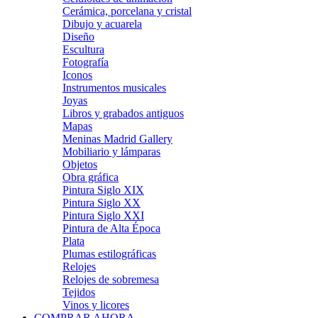
Cerámica, porcelana y cristal
Dibujo y acuarela
Diseño
Escultura
Fotografía
Iconos
Instrumentos musicales
Joyas
Libros y grabados antiguos
Mapas
Meninas Madrid Gallery
Mobiliario y lámparas
Objetos
Obra gráfica
Pintura Siglo XIX
Pintura Siglo XX
Pintura Siglo XXI
Pintura de Alta Época
Plata
Plumas estilográficas
Relojes
Relojes de sobremesa
Tejidos
Vinos y licores
COMPRAR AHORA