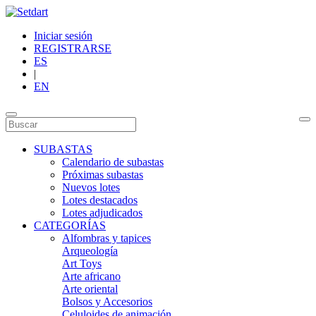
Iniciar sesión
REGISTRARSE
ES
|
EN
SUBASTAS
Calendario de subastas
Próximas subastas
Nuevos lotes
Lotes destacados
Lotes adjudicados
CATEGORÍAS
Alfombras y tapices
Arqueología
Art Toys
Arte africano
Arte oriental
Bolsos y Accesorios
Celuloides de animación