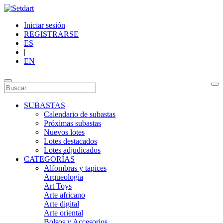
Iniciar sesión
REGISTRARSE
ES
|
EN
SUBASTAS
Calendario de subastas
Próximas subastas
Nuevos lotes
Lotes destacados
Lotes adjudicados
CATEGORÍAS
Alfombras y tapices
Arqueología
Art Toys
Arte africano
Arte digital
Arte oriental
Bolsos y Accesorios