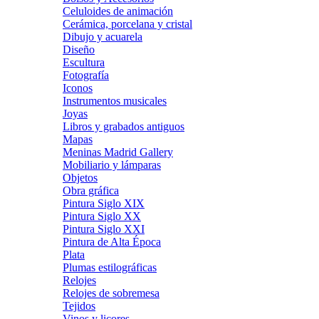
Celuloides de animación
Cerámica, porcelana y cristal
Dibujo y acuarela
Diseño
Escultura
Fotografía
Iconos
Instrumentos musicales
Joyas
Libros y grabados antiguos
Mapas
Meninas Madrid Gallery
Mobiliario y lámparas
Objetos
Obra gráfica
Pintura Siglo XIX
Pintura Siglo XX
Pintura Siglo XXI
Pintura de Alta Época
Plata
Plumas estilográficas
Relojes
Relojes de sobremesa
Tejidos
Vinos y licores