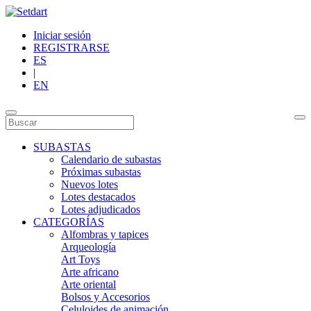
Iniciar sesión
REGISTRARSE
ES
|
EN
SUBASTAS
Calendario de subastas
Próximas subastas
Nuevos lotes
Lotes destacados
Lotes adjudicados
CATEGORÍAS
Alfombras y tapices
Arqueología
Art Toys
Arte africano
Arte oriental
Bolsos y Accesorios
Celuloides de animación