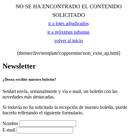
NO SE HA ENCONTRADO EL CONTENIDO
SOLICITADO
ir a lotes adjudicados
ir a próximas subastas
volver al inicio
[themes\five\template\coppermine\non_exist_ap.html]
Newsletter
¿Desea recibir nuestro boletín?
Setdart envía, semanalmente y vía e-mail, un boletín con las
novedades más destacadas.
Si todavía no ha solicitado la recepción de nuestro boletín, puede
hacerlo rellenando el siguiente formulario.
Nombre
E-mail