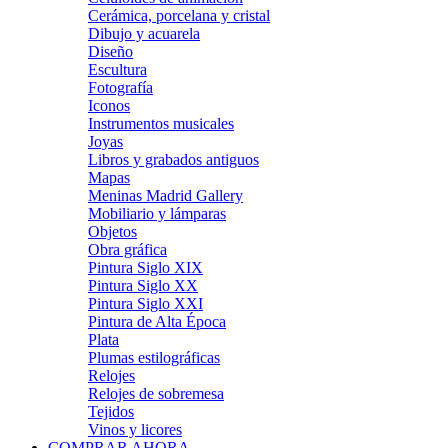
Cerámica, porcelana y cristal
Dibujo y acuarela
Diseño
Escultura
Fotografía
Iconos
Instrumentos musicales
Joyas
Libros y grabados antiguos
Mapas
Meninas Madrid Gallery
Mobiliario y lámparas
Objetos
Obra gráfica
Pintura Siglo XIX
Pintura Siglo XX
Pintura Siglo XXI
Pintura de Alta Época
Plata
Plumas estilográficas
Relojes
Relojes de sobremesa
Tejidos
Vinos y licores
COMPRAR AHORA