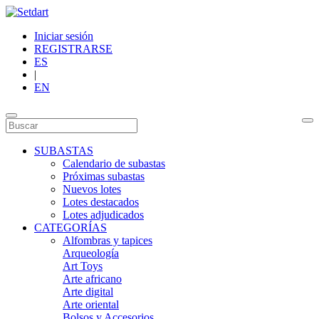
Iniciar sesión
REGISTRARSE
ES
|
EN
SUBASTAS
Calendario de subastas
Próximas subastas
Nuevos lotes
Lotes destacados
Lotes adjudicados
CATEGORÍAS
Alfombras y tapices
Arqueología
Art Toys
Arte africano
Arte digital
Arte oriental
Bolsos y Accesorios