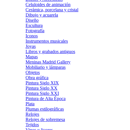
Celuloides de animación
Cerámica, porcelana y cristal
Dibujo y acuarela
Diseño
Escultura
Fotografía
Iconos
Instrumentos musicales
Joyas
Libros y grabados antiguos
Mapas
Meninas Madrid Gallery
Mobiliario y lámparas
Objetos
Obra gráfica
Pintura Siglo XIX
Pintura Siglo XX
Pintura Siglo XXI
Pintura de Alta Época
Plata
Plumas estilográficas
Relojes
Relojes de sobremesa
Tejidos
Vinos y licores