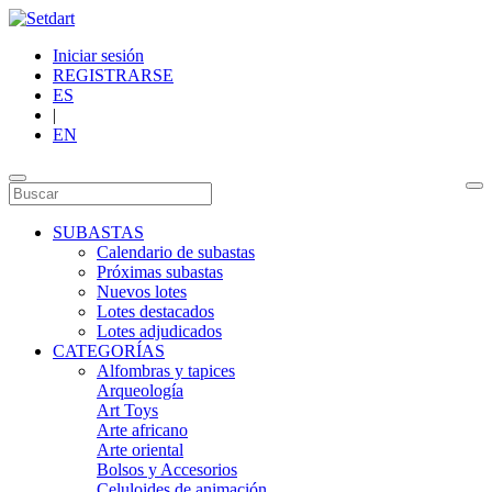
Iniciar sesión
REGISTRARSE
ES
|
EN
SUBASTAS
Calendario de subastas
Próximas subastas
Nuevos lotes
Lotes destacados
Lotes adjudicados
CATEGORÍAS
Alfombras y tapices
Arqueología
Art Toys
Arte africano
Arte oriental
Bolsos y Accesorios
Celuloides de animación