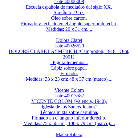
Lote 40006008
Escuela española de mediados del siglo XX.
Sin título, 1957.
Óleo sobre cartón.
Firmado y fechado en el ángulo superior derecho.
Medidas: 20 x 31 cm....
Dolors Claret
Lote 40026520
DOLORS CLARET AYMERICH (Camprodon, 1918 - Olot,
2001).
"Figura femenina".
Lápiz sobre papel.
Firmado.
Medidas: 33 x 23 cm; 48 x 37 cm (marco)....
Vicente Colom
Lote 40013587
VICENTE COLOM (Valencia, 1940).
"Iglesia de los Santos Juanes”.
Técnica mixta sobre cartulina.
Firmado en el ángulo inferior derecho.
Medidas: 75 x 56 cm., 100 x 79 cm. (marco)....
Mateu Ribera