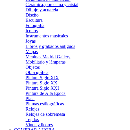
Cerámica, porcelana y cristal
Dibujo y acuarela
Diseño
Escultura
Fotografía
Iconos
Instrumentos musicales
Joyas
Libros y grabados antiguos
Mapas
Meninas Madrid Gallery
Mobiliario y lámparas
Objetos
Obra gráfica
Pintura Siglo XIX
Pintura Siglo XX
Pintura Siglo XXI
Pintura de Alta Época
Plata
Plumas estilográficas
Relojes
Relojes de sobremesa
Tejidos
Vinos y licores
COMPRAR AHORA