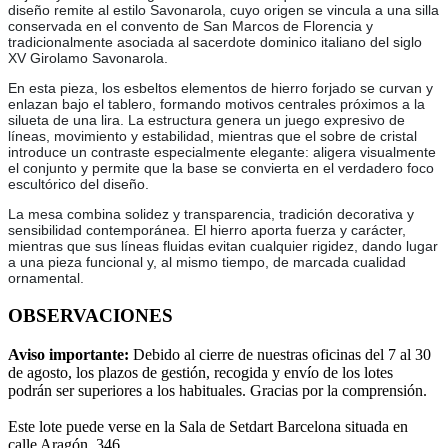
diseño remite al estilo Savonarola, cuyo origen se vincula a una silla
conservada en el convento de San Marcos de Florencia y
tradicionalmente asociada al sacerdote dominico italiano del siglo
XV Girolamo Savonarola.
En esta pieza, los esbeltos elementos de hierro forjado se curvan y
enlazan bajo el tablero, formando motivos centrales próximos a la
silueta de una lira. La estructura genera un juego expresivo de
líneas, movimiento y estabilidad, mientras que el sobre de cristal
introduce un contraste especialmente elegante: aligera visualmente
el conjunto y permite que la base se convierta en el verdadero foco
escultórico del diseño.
La mesa combina solidez y transparencia, tradición decorativa y
sensibilidad contemporánea. El hierro aporta fuerza y carácter,
mientras que sus líneas fluidas evitan cualquier rigidez, dando lugar
a una pieza funcional y, al mismo tiempo, de marcada cualidad
ornamental.
OBSERVACIONES
Aviso importante:
Debido al cierre de nuestras oficinas del 7 al 30
de agosto, los plazos de gestión, recogida y envío de los lotes
podrán ser superiores a los habituales. Gracias por la comprensión.
Este lote puede verse en la Sala de Setdart Barcelona situada en
calle Aragón, 346.