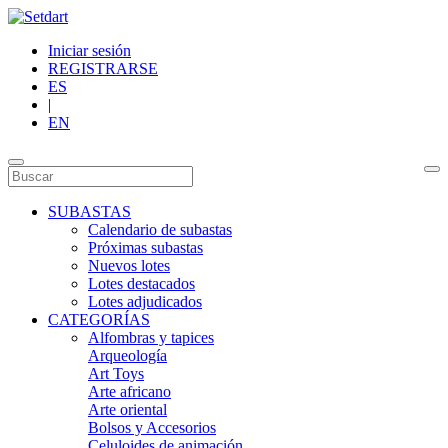
Iniciar sesión
REGISTRARSE
ES
|
EN
SUBASTAS
Calendario de subastas
Próximas subastas
Nuevos lotes
Lotes destacados
Lotes adjudicados
CATEGORÍAS
Alfombras y tapices
Arqueología
Art Toys
Arte africano
Arte oriental
Bolsos y Accesorios
Celuloides de animación