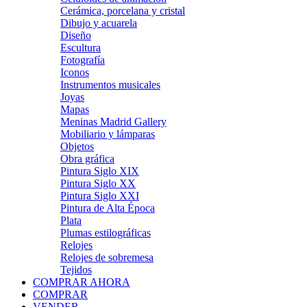
Cerámica, porcelana y cristal
Dibujo y acuarela
Diseño
Escultura
Fotografía
Iconos
Instrumentos musicales
Joyas
Mapas
Meninas Madrid Gallery
Mobiliario y lámparas
Objetos
Obra gráfica
Pintura Siglo XIX
Pintura Siglo XX
Pintura Siglo XXI
Pintura de Alta Época
Plata
Plumas estilográficas
Relojes
Relojes de sobremesa
Tejidos
COMPRAR AHORA
COMPRAR
VENDER