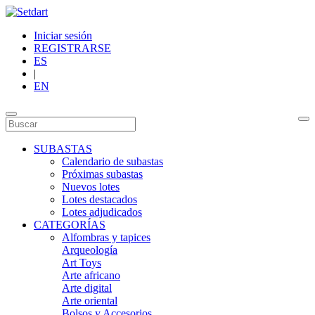
Iniciar sesión
REGISTRARSE
ES
|
EN
SUBASTAS
Calendario de subastas
Próximas subastas
Nuevos lotes
Lotes destacados
Lotes adjudicados
CATEGORÍAS
Alfombras y tapices
Arqueología
Art Toys
Arte africano
Arte digital
Arte oriental
Bolsos y Accesorios