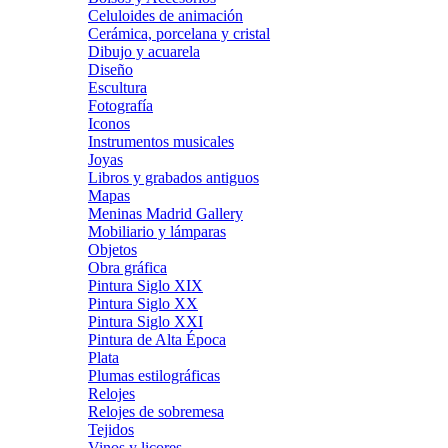
Celuloides de animación
Cerámica, porcelana y cristal
Dibujo y acuarela
Diseño
Escultura
Fotografía
Iconos
Instrumentos musicales
Joyas
Libros y grabados antiguos
Mapas
Meninas Madrid Gallery
Mobiliario y lámparas
Objetos
Obra gráfica
Pintura Siglo XIX
Pintura Siglo XX
Pintura Siglo XXI
Pintura de Alta Época
Plata
Plumas estilográficas
Relojes
Relojes de sobremesa
Tejidos
Vinos y licores