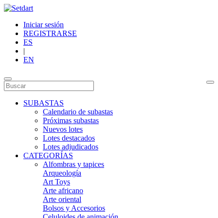
Iniciar sesión
REGISTRARSE
ES
|
EN
SUBASTAS
Calendario de subastas
Próximas subastas
Nuevos lotes
Lotes destacados
Lotes adjudicados
CATEGORÍAS
Alfombras y tapices
Arqueología
Art Toys
Arte africano
Arte oriental
Bolsos y Accesorios
Celuloides de animación