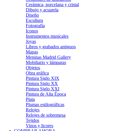
Cerámica, porcelana y cristal
Dibujo y acuarela
Diseño
Escultura
Fotografía
Iconos
Instrumentos musicales
Joyas
Libros y grabados antiguos
Mapas
Meninas Madrid Gallery
Mobiliario y lámparas
Objetos
Obra gráfica
Pintura Siglo XIX
Pintura Siglo XX
Pintura Siglo XXI
Pintura de Alta Época
Plata
Plumas estilográficas
Relojes
Relojes de sobremesa
Tejidos
Vinos y licores
COMPRAR AHORA