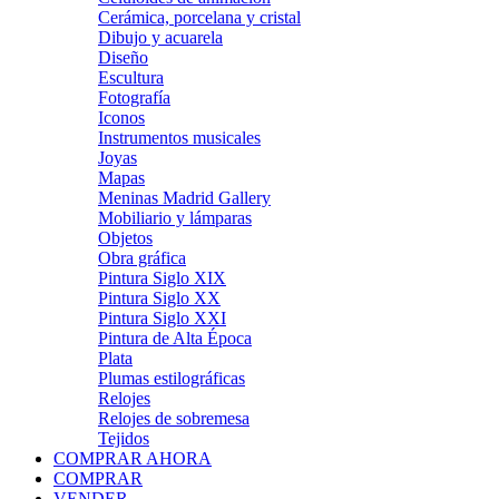
Cerámica, porcelana y cristal
Dibujo y acuarela
Diseño
Escultura
Fotografía
Iconos
Instrumentos musicales
Joyas
Mapas
Meninas Madrid Gallery
Mobiliario y lámparas
Objetos
Obra gráfica
Pintura Siglo XIX
Pintura Siglo XX
Pintura Siglo XXI
Pintura de Alta Época
Plata
Plumas estilográficas
Relojes
Relojes de sobremesa
Tejidos
COMPRAR AHORA
COMPRAR
VENDER