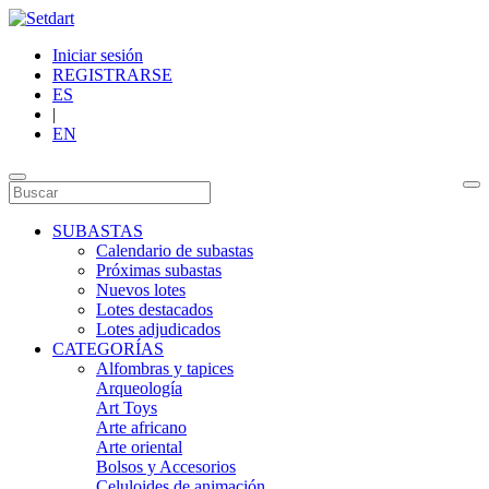
Iniciar sesión
REGISTRARSE
ES
|
EN
SUBASTAS
Calendario de subastas
Próximas subastas
Nuevos lotes
Lotes destacados
Lotes adjudicados
CATEGORÍAS
Alfombras y tapices
Arqueología
Art Toys
Arte africano
Arte oriental
Bolsos y Accesorios
Celuloides de animación