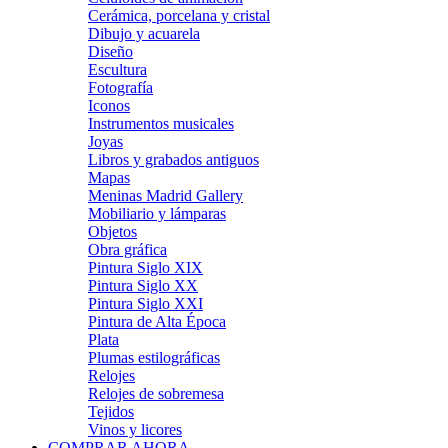
Cerámica, porcelana y cristal
Dibujo y acuarela
Diseño
Escultura
Fotografía
Iconos
Instrumentos musicales
Joyas
Libros y grabados antiguos
Mapas
Meninas Madrid Gallery
Mobiliario y lámparas
Objetos
Obra gráfica
Pintura Siglo XIX
Pintura Siglo XX
Pintura Siglo XXI
Pintura de Alta Época
Plata
Plumas estilográficas
Relojes
Relojes de sobremesa
Tejidos
Vinos y licores
COMPRAR AHORA