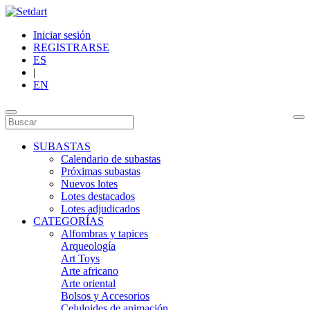
Iniciar sesión
REGISTRARSE
ES
|
EN
SUBASTAS
Calendario de subastas
Próximas subastas
Nuevos lotes
Lotes destacados
Lotes adjudicados
CATEGORÍAS
Alfombras y tapices
Arqueología
Art Toys
Arte africano
Arte oriental
Bolsos y Accesorios
Celuloides de animación