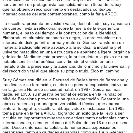
nuevamente en protagonista, consolidando una línea de trabajo
que ha obtenido reconocimiento en destacados contextos
internacionales del arte contemporáneo, como la feria ARCO.
La escultura presenta un vestido vacío, deshabitado, cuya ausencia
de cuerpo invita a reflexionar sobre la huella de la experiencia
humana, el paso del tiempo y la construcción de la identidad.
Elaborada en aluminio patinado en negro, la obra establece un
interesante diálogo entre forma y materia: Gómez transforma un
material tradicionalmente asociado a la solidez, la industria y el
universo masculino en una estructura de apariencia ligera, orgánica
y delicada. Mediante este proceso, la artista dota a la pieza de una
notable sensibilidad poética, convirtiendo el vestido en una
metáfora de la presencia y la ausencia, de lo íntimo y lo universal, y
del recorrido vital al que alude su propio título, Sigo mi camino.
Susy Gómez estudió en la Facultad de Bellas Artes de Barcelona y,
tras finalizar su formación, celebró su primera exposición individual
en la galería Norai de su ciudad natal, en 1987. Seis años más
tarde, en 1993, su muestra personal celebrada en la Fundación
Miró de Barcelona provocará una gran expectación. Desarrolla una
obra caracteriza por una gran versatilidad técnica, que abarca
pintura, fotografía, escultura, dibujo, vídeo e instalación. En 1995
toma parte en la feria ARCO, logrando un éxito que la llevó a ser
incluida en importantes muestras colectivas tanto nacionales como
internacionales, como es el caso del Salón de los 16 de ese mismo
año. Desde entonces ha celebrado numerosas exposiciones
personales, tanto en ciudades españolas como en Turín, Atenas y