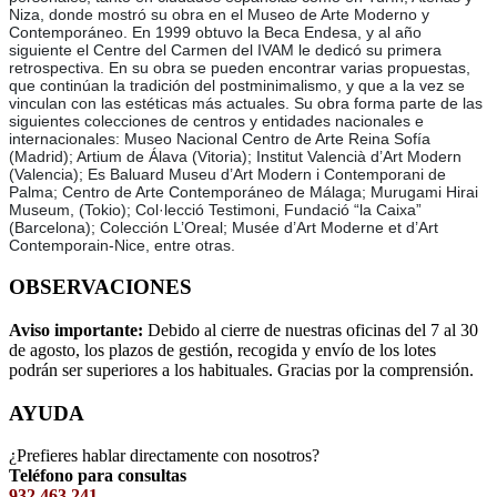
Niza, donde mostró su obra en el Museo de Arte Moderno y
Contemporáneo. En 1999 obtuvo la Beca Endesa, y al año
siguiente el Centre del Carmen del IVAM le dedicó su primera
retrospectiva. En su obra se pueden encontrar varias propuestas,
que continúan la tradición del postminimalismo, y que a la vez se
vinculan con las estéticas más actuales. Su obra forma parte de las
siguientes colecciones de centros y entidades nacionales e
internacionales: Museo Nacional Centro de Arte Reina Sofía
(Madrid); Artium de Álava (Vitoria); Institut Valencià d’Art Modern
(Valencia); Es Baluard Museu d’Art Modern i Contemporani de
Palma; Centro de Arte Contemporáneo de Málaga; Murugami Hirai
Museum, (Tokio); Col·lecció Testimoni, Fundació “la Caixa”
(Barcelona); Colección L’Oreal; Musée d’Art Moderne et d’Art
Contemporain-Nice, entre otras.
OBSERVACIONES
Aviso importante:
Debido al cierre de nuestras oficinas del 7 al 30
de agosto, los plazos de gestión, recogida y envío de los lotes
podrán ser superiores a los habituales. Gracias por la comprensión.
AYUDA
¿Prefieres hablar directamente con nosotros?
Teléfono para consultas
932 463 241