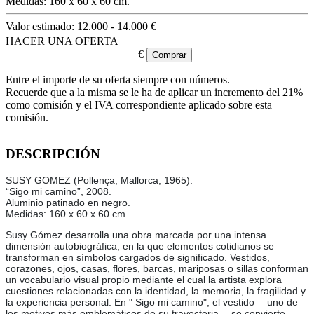
Medidas: 160 x 60 x 60 cm.
Valor estimado:
12.000 - 14.000 €
HACER UNA OFERTA
€
Entre el importe de su oferta siempre con números.
Recuerde que a la misma se le ha de aplicar un incremento del 21%
como comisión y el IVA correspondiente aplicado sobre esta
comisión.
DESCRIPCIÓN
SUSY GOMEZ (Pollença, Mallorca, 1965).
“Sigo mi camino”, 2008.
Aluminio patinado en negro.
Medidas: 160 x 60 x 60 cm.
Susy Gómez desarrolla una obra marcada por una intensa
dimensión autobiográfica, en la que elementos cotidianos se
transforman en símbolos cargados de significado. Vestidos,
corazones, ojos, casas, flores, barcas, mariposas o sillas conforman
un vocabulario visual propio mediante el cual la artista explora
cuestiones relacionadas con la identidad, la memoria, la fragilidad y
la experiencia personal. En " Sigo mi camino", el vestido —uno de
los motivos más emblemáticos de su trayectoria— se convierte