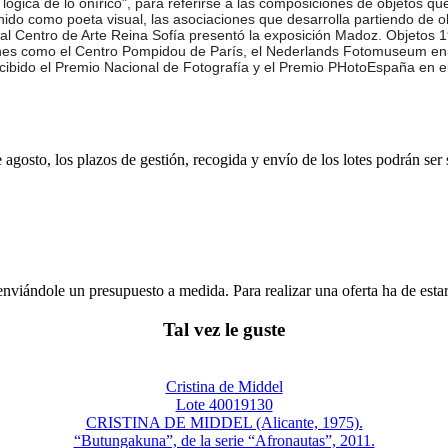
 o lógica de lo onírico", para referirse a las composiciones de objetos q
inido como poeta visual, las asociaciones que desarrolla partiendo de 
l Centro de Arte Reina Sofía presentó la exposición Madoz. Objetos 1
tuciones como el Centro Pompidou de París, el Nederlands Fotomuseum 
cibido el Premio Nacional de Fotografía y el Premio PHotoEspaña en e
e agosto, los plazos de gestión, recogida y envío de los lotes podrán ser
enviándole un presupuesto a medida. Para realizar una oferta ha de es
Tal vez le guste
Cristina de Middel
Lote 40019130
CRISTINA DE MIDDEL (Alicante, 1975).
“Butungakuna”, de la serie “Afronautas”, 2011.