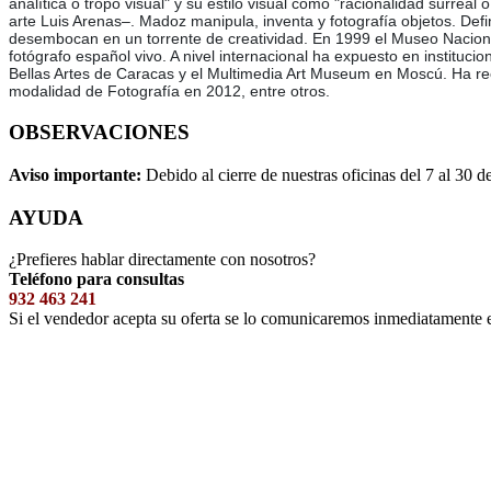
analítica o tropo visual" y su estilo visual como "racionalidad surreal
arte Luis Arenas–. Madoz manipula, inventa y fotografía objetos. Def
desembocan en un torrente de creatividad. En 1999 el Museo Naciona
fotógrafo español vivo. A nivel internacional ha expuesto en insti
Bellas Artes de Caracas y el Multimedia Art Museum en Moscú. Ha re
modalidad de Fotografía en 2012, entre otros.
OBSERVACIONES
Aviso importante:
Debido al cierre de nuestras oficinas del 7 al 30 d
AYUDA
¿Prefieres hablar directamente con nosotros?
Teléfono para consultas
932 463 241
Si el vendedor acepta su oferta se lo comunicaremos inmediatamente 