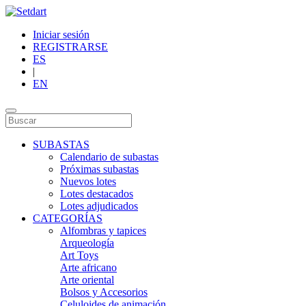
Iniciar sesión
REGISTRARSE
ES
|
EN
SUBASTAS
Calendario de subastas
Próximas subastas
Nuevos lotes
Lotes destacados
Lotes adjudicados
CATEGORÍAS
Alfombras y tapices
Arqueología
Art Toys
Arte africano
Arte oriental
Bolsos y Accesorios
Celuloides de animación