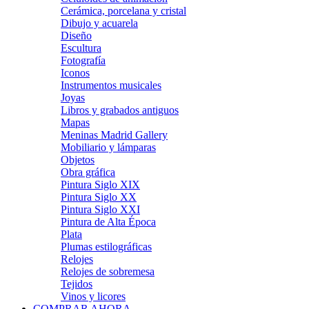
Cerámica, porcelana y cristal
Dibujo y acuarela
Diseño
Escultura
Fotografía
Iconos
Instrumentos musicales
Joyas
Libros y grabados antiguos
Mapas
Meninas Madrid Gallery
Mobiliario y lámparas
Objetos
Obra gráfica
Pintura Siglo XIX
Pintura Siglo XX
Pintura Siglo XXI
Pintura de Alta Época
Plata
Plumas estilográficas
Relojes
Relojes de sobremesa
Tejidos
Vinos y licores
COMPRAR AHORA