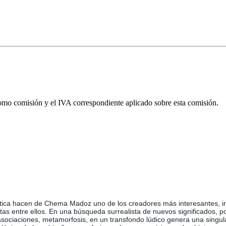
omo comisión y el IVA correspondiente aplicado sobre esta comisión.
 poética hacen de Chema Madoz uno de los creadores más interesantes, i
ltas entre ellos. En una búsqueda surrealista de nuevos significados, 
ociaciones, metamorfosis, en un transfondo lúdico genera una singular e