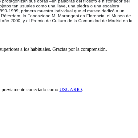
ue protagonizan sus obras –en palabras del filósofo e historiador del
objetos tan usuales como una llave, una piedra o una escalera
990-1999, primera muestra individual que el museo dedicó a un
en Róterdam, la Fondazione M. Marangoni en Florencia, el Museo de
l año 2000, y el Premio de Cultura de la Comunidad de Madrid en la
 superiores a los habituales. Gracias por la comprensión.
tar previamente conectado como
USUARIO
.