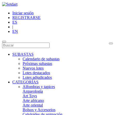
Iniciar sesión
REGISTRARSE
ES
|
EN
SUBASTAS
Calendario de subastas
Próximas subastas
Nuevos lotes
Lotes destacados
Lotes adjudicados
CATEGORÍAS
Alfombras y tapices
Arqueología
Art Toys
Arte africano
Arte oriental
Bolsos y Accesorios
Celuloides de animación