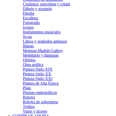
Cerámica, porcelana y cristal
Dibujo y acuarela
Diseño
Escultura
Fotografía
Iconos
Instrumentos musicales
Joyas
Libros y grabados antiguos
Mapas
Meninas Madrid Gallery
Mobiliario y lámparas
Objetos
Obra gráfica
Pintura Siglo XIX
Pintura Siglo XX
Pintura Siglo XXI
Pintura de Alta Época
Plata
Plumas estilográficas
Relojes
Relojes de sobremesa
Tejidos
Vinos y licores
COMPRAR AHORA