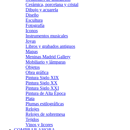
Cerámica, porcelana y cristal
Dibujo y acuarela
Diseño
Escultura
Fotografía
Iconos
Instrumentos musicales
Joyas
Libros y grabados antiguos
Mapas
Meninas Madrid Gallery
Mobiliario y lámparas
Objetos
Obra gráfica
Pintura Siglo XIX
Pintura Siglo XX
Pintura Siglo XXI
Pintura de Alta Época
Plata
Plumas estilográficas
Relojes
Relojes de sobremesa
Tejidos
Vinos y licores
COMPRAR AHORA