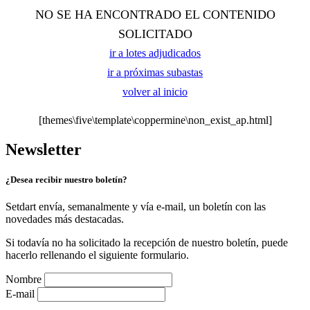
NO SE HA ENCONTRADO EL CONTENIDO
SOLICITADO
ir a lotes adjudicados
ir a próximas subastas
volver al inicio
[themes\five\template\coppermine\non_exist_ap.html]
Newsletter
¿Desea recibir nuestro boletín?
Setdart envía, semanalmente y vía e-mail, un boletín con las
novedades más destacadas.
Si todavía no ha solicitado la recepción de nuestro boletín, puede
hacerlo rellenando el siguiente formulario.
Nombre
E-mail