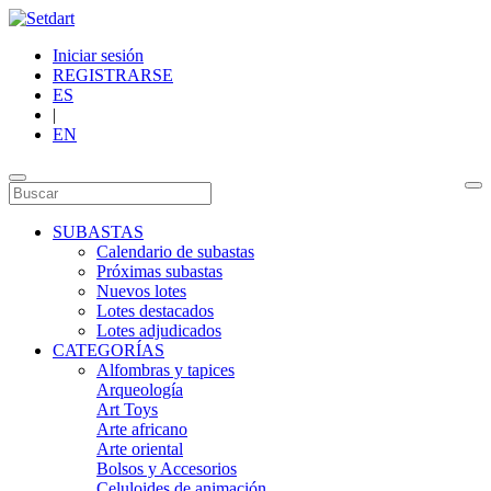
Iniciar sesión
REGISTRARSE
ES
|
EN
SUBASTAS
Calendario de subastas
Próximas subastas
Nuevos lotes
Lotes destacados
Lotes adjudicados
CATEGORÍAS
Alfombras y tapices
Arqueología
Art Toys
Arte africano
Arte oriental
Bolsos y Accesorios
Celuloides de animación