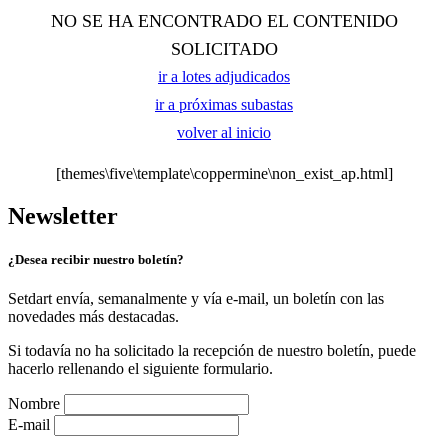
NO SE HA ENCONTRADO EL CONTENIDO
SOLICITADO
ir a lotes adjudicados
ir a próximas subastas
volver al inicio
[themes\five\template\coppermine\non_exist_ap.html]
Newsletter
¿Desea recibir nuestro boletín?
Setdart envía, semanalmente y vía e-mail, un boletín con las
novedades más destacadas.
Si todavía no ha solicitado la recepción de nuestro boletín, puede
hacerlo rellenando el siguiente formulario.
Nombre
E-mail