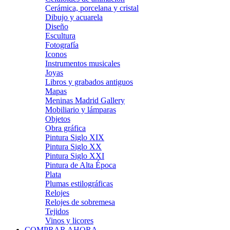
Cerámica, porcelana y cristal
Dibujo y acuarela
Diseño
Escultura
Fotografía
Iconos
Instrumentos musicales
Joyas
Libros y grabados antiguos
Mapas
Meninas Madrid Gallery
Mobiliario y lámparas
Objetos
Obra gráfica
Pintura Siglo XIX
Pintura Siglo XX
Pintura Siglo XXI
Pintura de Alta Época
Plata
Plumas estilográficas
Relojes
Relojes de sobremesa
Tejidos
Vinos y licores
COMPRAR AHORA