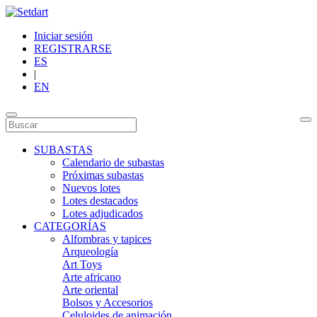
Iniciar sesión
REGISTRARSE
ES
|
EN
SUBASTAS
Calendario de subastas
Próximas subastas
Nuevos lotes
Lotes destacados
Lotes adjudicados
CATEGORÍAS
Alfombras y tapices
Arqueología
Art Toys
Arte africano
Arte oriental
Bolsos y Accesorios
Celuloides de animación