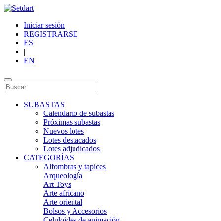
Iniciar sesión
REGISTRARSE
ES
|
EN
SUBASTAS
Calendario de subastas
Próximas subastas
Nuevos lotes
Lotes destacados
Lotes adjudicados
CATEGORÍAS
Alfombras y tapices
Arqueología
Art Toys
Arte africano
Arte oriental
Bolsos y Accesorios
Celuloides de animación