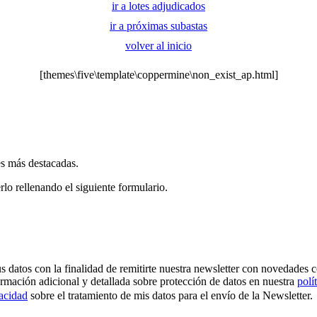
ir a lotes adjudicados
ir a próximas subastas
volver al inicio
[themes\five\template\coppermine\non_exist_ap.html]
es más destacadas.
rlo rellenando el siguiente formulario.
os con la finalidad de remitirte nuestra newsletter con novedades come
ormación adicional y detallada sobre protección de datos en nuestra
polí
vacidad
sobre el tratamiento de mis datos para el envío de la Newsletter.