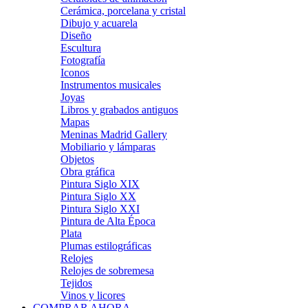
Cerámica, porcelana y cristal
Dibujo y acuarela
Diseño
Escultura
Fotografía
Iconos
Instrumentos musicales
Joyas
Libros y grabados antiguos
Mapas
Meninas Madrid Gallery
Mobiliario y lámparas
Objetos
Obra gráfica
Pintura Siglo XIX
Pintura Siglo XX
Pintura Siglo XXI
Pintura de Alta Época
Plata
Plumas estilográficas
Relojes
Relojes de sobremesa
Tejidos
Vinos y licores
COMPRAR AHORA