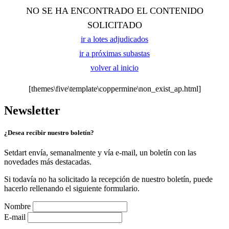
NO SE HA ENCONTRADO EL CONTENIDO
SOLICITADO
ir a lotes adjudicados
ir a próximas subastas
volver al inicio
[themes\five\template\coppermine\non_exist_ap.html]
Newsletter
¿Desea recibir nuestro boletín?
Setdart envía, semanalmente y vía e-mail, un boletín con las
novedades más destacadas.
Si todavía no ha solicitado la recepción de nuestro boletín, puede
hacerlo rellenando el siguiente formulario.
Nombre
E-mail