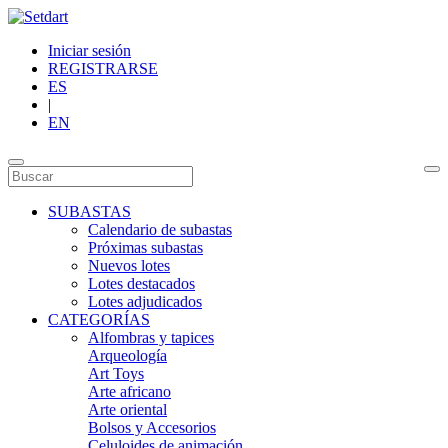
Iniciar sesión
REGISTRARSE
ES
|
EN
SUBASTAS
Calendario de subastas
Próximas subastas
Nuevos lotes
Lotes destacados
Lotes adjudicados
CATEGORÍAS
Alfombras y tapices
Arqueología
Art Toys
Arte africano
Arte oriental
Bolsos y Accesorios
Celuloides de animación