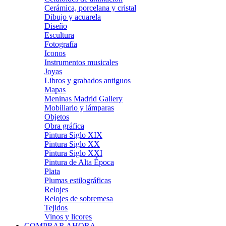
Cerámica, porcelana y cristal
Dibujo y acuarela
Diseño
Escultura
Fotografía
Iconos
Instrumentos musicales
Joyas
Libros y grabados antiguos
Mapas
Meninas Madrid Gallery
Mobiliario y lámparas
Objetos
Obra gráfica
Pintura Siglo XIX
Pintura Siglo XX
Pintura Siglo XXI
Pintura de Alta Época
Plata
Plumas estilográficas
Relojes
Relojes de sobremesa
Tejidos
Vinos y licores
COMPRAR AHORA