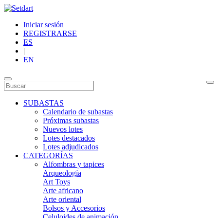
Iniciar sesión
REGISTRARSE
ES
|
EN
SUBASTAS
Calendario de subastas
Próximas subastas
Nuevos lotes
Lotes destacados
Lotes adjudicados
CATEGORÍAS
Alfombras y tapices
Arqueología
Art Toys
Arte africano
Arte oriental
Bolsos y Accesorios
Celuloides de animación