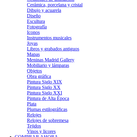
Cerámica, porcelana y cristal
Dibujo y acuarela
Diseño
Escultura
Fotografía
Iconos
Instrumentos musicales
Joyas
Libros y grabados antiguos
Mapas
Meninas Madrid Gallery
Mobiliario y lámparas
Objetos
Obra gráfica
Pintura Siglo XIX
Pintura Siglo XX
Pintura Siglo XXI
Pintura de Alta Época
Plata
Plumas estilográficas
Relojes
Relojes de sobremesa
Tejidos
Vinos y licores
COMPRAR AHORA