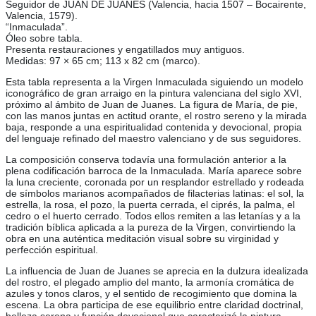
Seguidor de JUAN DE JUANES (Valencia, hacia 1507 – Bocairente,
Valencia, 1579).
“Inmaculada”.
Óleo sobre tabla.
Presenta restauraciones y engatillados muy antiguos.
Medidas: 97 × 65 cm; 113 x 82 cm (marco).
Esta tabla representa a la Virgen Inmaculada siguiendo un modelo
iconográfico de gran arraigo en la pintura valenciana del siglo XVI,
próximo al ámbito de Juan de Juanes. La figura de María, de pie,
con las manos juntas en actitud orante, el rostro sereno y la mirada
baja, responde a una espiritualidad contenida y devocional, propia
del lenguaje refinado del maestro valenciano y de sus seguidores.
La composición conserva todavía una formulación anterior a la
plena codificación barroca de la Inmaculada. María aparece sobre
la luna creciente, coronada por un resplandor estrellado y rodeada
de símbolos marianos acompañados de filacterias latinas: el sol, la
estrella, la rosa, el pozo, la puerta cerrada, el ciprés, la palma, el
cedro o el huerto cerrado. Todos ellos remiten a las letanías y a la
tradición bíblica aplicada a la pureza de la Virgen, convirtiendo la
obra en una auténtica meditación visual sobre su virginidad y
perfección espiritual.
La influencia de Juan de Juanes se aprecia en la dulzura idealizada
del rostro, el plegado amplio del manto, la armonía cromática de
azules y tonos claros, y el sentido de recogimiento que domina la
escena. La obra participa de ese equilibrio entre claridad doctrinal,