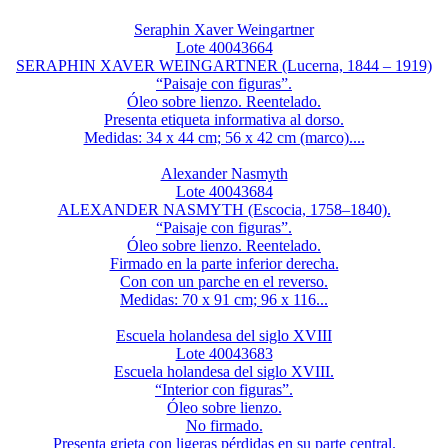
Seraphin Xaver Weingartner
Lote 40043664
SERAPHIN XAVER WEINGARTNER (Lucerna, 1844 – 1919)
“Paisaje con figuras”.
Óleo sobre lienzo. Reentelado.
Presenta etiqueta informativa al dorso.
Medidas: 34 x 44 cm; 56 x 42 cm (marco)....
Alexander Nasmyth
Lote 40043684
ALEXANDER NASMYTH (Escocia, 1758–1840).
“Paisaje con figuras”.
Óleo sobre lienzo. Reentelado.
Firmado en la parte inferior derecha.
Con con un parche en el reverso.
Medidas: 70 x 91 cm; 96 x 116...
Escuela holandesa del siglo XVIII
Lote 40043683
Escuela holandesa del siglo XVIII.
“Interior con figuras”.
Óleo sobre lienzo.
No firmado.
Presenta grieta con ligeras pérdidas en su parte central.