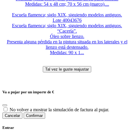
Medidas: 54 x 48 cm; 70 x 56 cm (marco)....
Escuela flamenca; siglo XIX, siguiendo modelos antiguos.
Lote 40043676
Escuela flamenca; siglo XIX, siguiendo modelos antiguos.
“Cacería”.
Óleo sobre lienzo.
Presenta alguna pérdida en la pintura situada en los laterales y el
lienzo está destensado.
Medidas: 90 x 1...
Va a pujar por un importe de
€
No volver a mostrar la simulación de factura al pujar.
Cancelar
Confirmar
Entrar