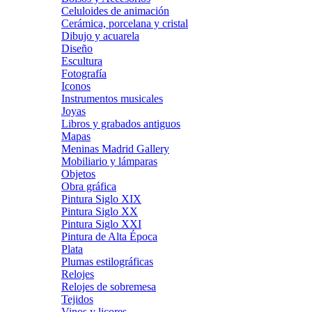
Celuloides de animación
Cerámica, porcelana y cristal
Dibujo y acuarela
Diseño
Escultura
Fotografía
Iconos
Instrumentos musicales
Joyas
Libros y grabados antiguos
Mapas
Meninas Madrid Gallery
Mobiliario y lámparas
Objetos
Obra gráfica
Pintura Siglo XIX
Pintura Siglo XX
Pintura Siglo XXI
Pintura de Alta Época
Plata
Plumas estilográficas
Relojes
Relojes de sobremesa
Tejidos
Vinos y licores