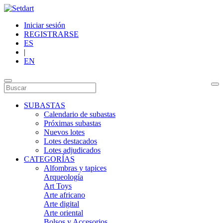
Iniciar sesión
REGISTRARSE
ES
|
EN
SUBASTAS
Calendario de subastas
Próximas subastas
Nuevos lotes
Lotes destacados
Lotes adjudicados
CATEGORÍAS
Alfombras y tapices
Arqueología
Art Toys
Arte africano
Arte digital
Arte oriental
Bolsos y Accesorios