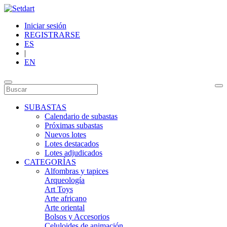
Iniciar sesión
REGISTRARSE
ES
|
EN
SUBASTAS
Calendario de subastas
Próximas subastas
Nuevos lotes
Lotes destacados
Lotes adjudicados
CATEGORÍAS
Alfombras y tapices
Arqueología
Art Toys
Arte africano
Arte oriental
Bolsos y Accesorios
Celuloides de animación