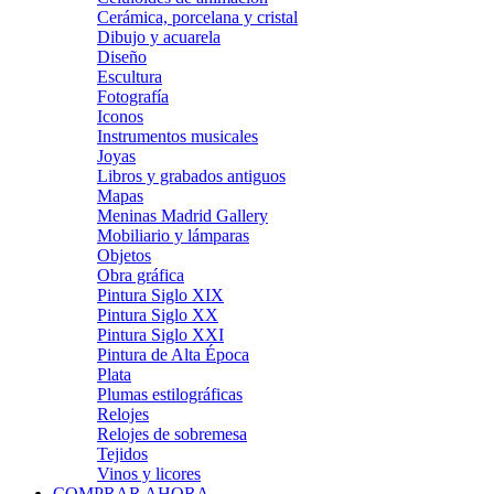
Cerámica, porcelana y cristal
Dibujo y acuarela
Diseño
Escultura
Fotografía
Iconos
Instrumentos musicales
Joyas
Libros y grabados antiguos
Mapas
Meninas Madrid Gallery
Mobiliario y lámparas
Objetos
Obra gráfica
Pintura Siglo XIX
Pintura Siglo XX
Pintura Siglo XXI
Pintura de Alta Época
Plata
Plumas estilográficas
Relojes
Relojes de sobremesa
Tejidos
Vinos y licores
COMPRAR AHORA