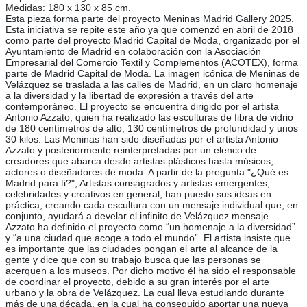
Medidas: 180 x 130 x 85 cm.
Esta pieza forma parte del proyecto Meninas Madrid Gallery 2025.
Esta iniciativa se repite este año ya que comenzó en abril de 2018
como parte del proyecto Madrid Capital de Moda, organizado por el
Ayuntamiento de Madrid en colaboración con la Asociación
Empresarial del Comercio Textil y Complementos (ACOTEX), forma
parte de Madrid Capital de Moda. La imagen icónica de Meninas de
Velázquez se traslada a las calles de Madrid, en un claro homenaje
a la diversidad y la libertad de expresión a través del arte
contemporáneo. El proyecto se encuentra dirigido por el artista
Antonio Azzato, quien ha realizado las esculturas de fibra de vidrio
de 180 centímetros de alto, 130 centímetros de profundidad y unos
30 kilos. Las Meninas han sido diseñadas por el artista Antonio
Azzato y posteriormente reinterpretadas por un elenco de
creadores que abarca desde artistas plásticos hasta músicos,
actores o diseñadores de moda. A partir de la pregunta "¿Qué es
Madrid para ti?", Artistas consagrados y artistas emergentes,
celebridades y creativos en general, han puesto sus ideas en
práctica, creando cada escultura con un mensaje individual que, en
conjunto, ayudará a develar el infinito de Velázquez mensaje.
Azzato ha definido el proyecto como “un homenaje a la diversidad”
y “a una ciudad que acoge a todo el mundo”. El artista insiste que
es importante que las ciudades pongan el arte al alcance de la
gente y dice que con su trabajo busca que las personas se
acerquen a los museos. Por dicho motivo él ha sido el responsable
de coordinar el proyecto, debido a su gran interés por el arte
urbano y la obra de Velázquez. La cual lleva estudiando durante
más de una década, en la cual ha conseguido aportar una nueva