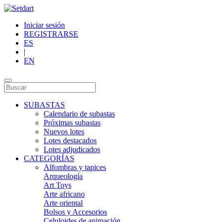
Iniciar sesión
REGISTRARSE
ES
|
EN
SUBASTAS
Calendario de subastas
Próximas subastas
Nuevos lotes
Lotes destacados
Lotes adjudicados
CATEGORÍAS
Alfombras y tapices
Arqueología
Art Toys
Arte africano
Arte oriental
Bolsos y Accesorios
Celuloides de animación