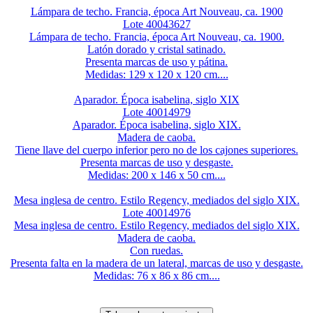
Lámpara de techo. Francia, época Art Nouveau, ca. 1900
Lote 40043627
Lámpara de techo. Francia, época Art Nouveau, ca. 1900.
Latón dorado y cristal satinado.
Presenta marcas de uso y pátina.
Medidas: 129 x 120 x 120 cm....
Aparador. Época isabelina, siglo XIX
Lote 40014979
Aparador. Época isabelina, siglo XIX.
Madera de caoba.
Tiene llave del cuerpo inferior pero no de los cajones superiores.
Presenta marcas de uso y desgaste.
Medidas: 200 x 146 x 50 cm....
Mesa inglesa de centro. Estilo Regency, mediados del siglo XIX.
Lote 40014976
Mesa inglesa de centro. Estilo Regency, mediados del siglo XIX.
Madera de caoba.
Con ruedas.
Presenta falta en la madera de un lateral, marcas de uso y desgaste.
Medidas: 76 x 86 x 86 cm....