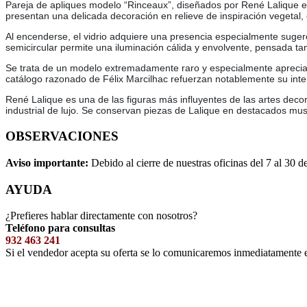
Pareja de apliques modelo “Rinceaux”, diseñados por René Lalique en
presentan una delicada decoración en relieve de inspiración vegetal,
Al encenderse, el vidrio adquiere una presencia especialmente sugere
semicircular permite una iluminación cálida y envolvente, pensada ta
Se trata de un modelo extremadamente raro y especialmente apreciado
catálogo razonado de Félix Marcilhac refuerzan notablemente su inter
René Lalique es una de las figuras más influyentes de las artes decora
industrial de lujo. Se conservan piezas de Lalique en destacados mu
OBSERVACIONES
Aviso importante:
Debido al cierre de nuestras oficinas del 7 al 30 d
AYUDA
¿Prefieres hablar directamente con nosotros?
Teléfono para consultas
932 463 241
Si el vendedor acepta su oferta se lo comunicaremos inmediatamente 