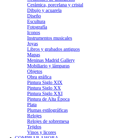
Cerámica, porcelana y cristal
Dibujo y acuarela
Diseño
Escultura
Fotografía
Iconos
Instrumentos musicales
Joyas
Libros y grabados antiguos
Mapas
Meninas Madrid Gallery
Mobiliario y lámparas
Objetos
Obra gráfica
Pintura Siglo XIX
Pintura Siglo XX
Pintura Siglo XXI
Pintura de Alta Época
Plata
Plumas estilográficas
Relojes
Relojes de sobremesa
Tejidos
Vinos y licores
COMPRAR AHORA