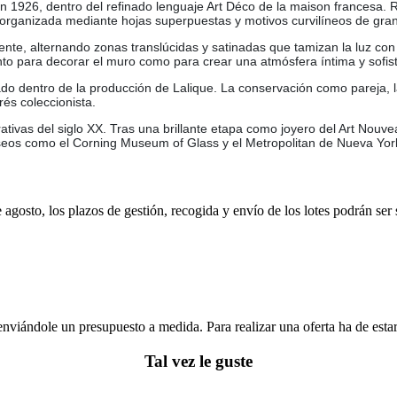
 1926, dentro del refinado lenguaje Art Déco de la maison francesa. 
 organizada mediante hojas superpuestas y motivos curvilíneos de gran 
nte, alternando zonas translúcidas y satinadas que tamizan la luz con
nto para decorar el muro como para crear una atmósfera íntima y sofis
 dentro de la producción de Lalique. La conservación como pareja, la
és coleccionista.
tivas del siglo XX. Tras una brillante etapa como joyero del Art Nouveau
seos como el Corning Museum of Glass y el Metropolitan de Nueva York
e agosto, los plazos de gestión, recogida y envío de los lotes podrán ser
enviándole un presupuesto a medida. Para realizar una oferta ha de es
Tal vez le guste