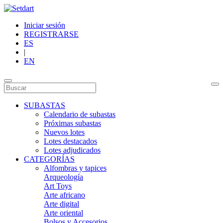
Iniciar sesión
REGISTRARSE
ES
|
EN
SUBASTAS
Calendario de subastas
Próximas subastas
Nuevos lotes
Lotes destacados
Lotes adjudicados
CATEGORÍAS
Alfombras y tapices
Arqueología
Art Toys
Arte africano
Arte digital
Arte oriental
Bolsos y Accesorios