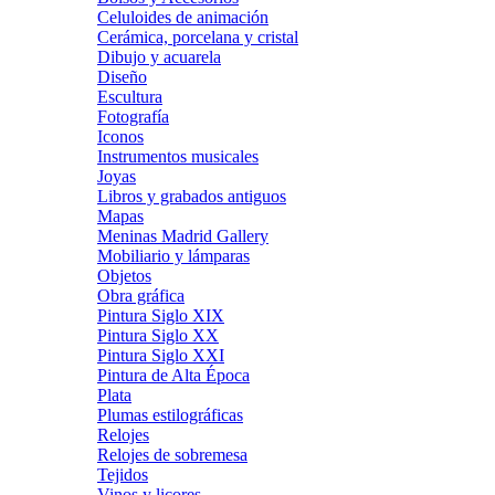
Celuloides de animación
Cerámica, porcelana y cristal
Dibujo y acuarela
Diseño
Escultura
Fotografía
Iconos
Instrumentos musicales
Joyas
Libros y grabados antiguos
Mapas
Meninas Madrid Gallery
Mobiliario y lámparas
Objetos
Obra gráfica
Pintura Siglo XIX
Pintura Siglo XX
Pintura Siglo XXI
Pintura de Alta Época
Plata
Plumas estilográficas
Relojes
Relojes de sobremesa
Tejidos
Vinos y licores