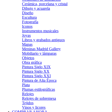
Cerámica, porcelana y cristal
Dibujo y acuarela
Diseño
Escultura
Fotografía
Iconos
Instrumentos musicales
Joyas
Libros y grabados antiguos
Mapas
Meninas Madrid Gallery
Mobiliario y lámparas
Objetos
Obra gráfica
Pintura Siglo XIX
Pintura Siglo XX
Pintura Siglo XXI
Pintura de Alta Época
Plata
Plumas estilográficas
Relojes
Relojes de sobremesa
Tejidos
Vinos y licores
COMPRAR AHORA