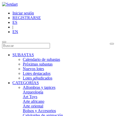
Iniciar sesión
REGISTRARSE
ES
|
EN
SUBASTAS
Calendario de subastas
Próximas subastas
Nuevos lotes
Lotes destacados
Lotes adjudicados
CATEGORÍAS
Alfombras y tapices
Arqueología
Art Toys
Arte africano
Arte oriental
Bolsos y Accesorios
Celuloides de animación