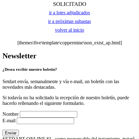
SOLICITADO
ir a lotes adjudicados
ir a próximas subastas
volver al inicio
[themes\five\template\coppermine\non_exist_ap.html]
Newsletter
¿Desea recibir nuestro boletín?
Setdart envía, semanalmente y vía e-mail, un boletín con las
novedades más destacadas.
Si todavía no ha solicitado la recepción de nuestro boletín, puede
hacerlo rellenando el siguiente formulario.
Nombre
E-mail
SETDART ONLINE SL, como responsable del tratamiento, tratará