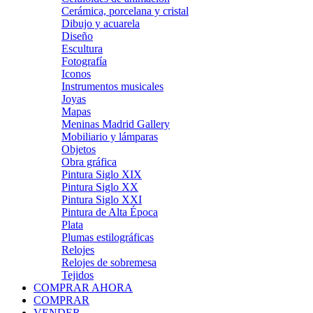
Cerámica, porcelana y cristal
Dibujo y acuarela
Diseño
Escultura
Fotografía
Iconos
Instrumentos musicales
Joyas
Mapas
Meninas Madrid Gallery
Mobiliario y lámparas
Objetos
Obra gráfica
Pintura Siglo XIX
Pintura Siglo XX
Pintura Siglo XXI
Pintura de Alta Época
Plata
Plumas estilográficas
Relojes
Relojes de sobremesa
Tejidos
COMPRAR AHORA
COMPRAR
VENDER