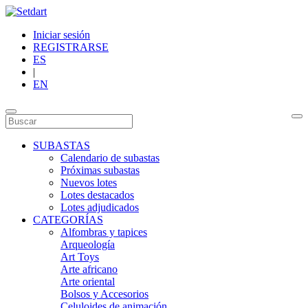
Iniciar sesión
REGISTRARSE
ES
|
EN
SUBASTAS
Calendario de subastas
Próximas subastas
Nuevos lotes
Lotes destacados
Lotes adjudicados
CATEGORÍAS
Alfombras y tapices
Arqueología
Art Toys
Arte africano
Arte oriental
Bolsos y Accesorios
Celuloides de animación