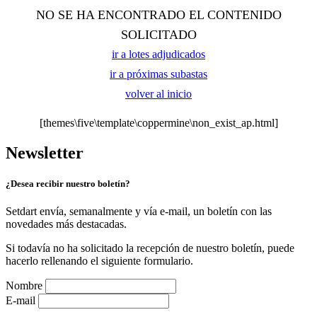
NO SE HA ENCONTRADO EL CONTENIDO
SOLICITADO
ir a lotes adjudicados
ir a próximas subastas
volver al inicio
[themes\five\template\coppermine\non_exist_ap.html]
Newsletter
¿Desea recibir nuestro boletín?
Setdart envía, semanalmente y vía e-mail, un boletín con las
novedades más destacadas.
Si todavía no ha solicitado la recepción de nuestro boletín, puede
hacerlo rellenando el siguiente formulario.
Nombre
E-mail