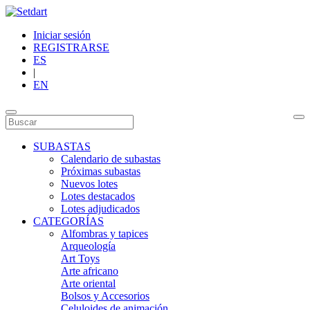
Iniciar sesión
REGISTRARSE
ES
|
EN
SUBASTAS
Calendario de subastas
Próximas subastas
Nuevos lotes
Lotes destacados
Lotes adjudicados
CATEGORÍAS
Alfombras y tapices
Arqueología
Art Toys
Arte africano
Arte oriental
Bolsos y Accesorios
Celuloides de animación