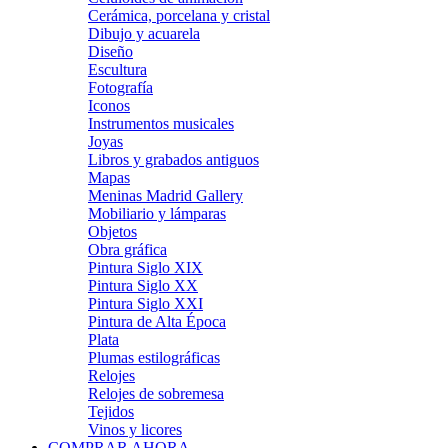
Cerámica, porcelana y cristal
Dibujo y acuarela
Diseño
Escultura
Fotografía
Iconos
Instrumentos musicales
Joyas
Libros y grabados antiguos
Mapas
Meninas Madrid Gallery
Mobiliario y lámparas
Objetos
Obra gráfica
Pintura Siglo XIX
Pintura Siglo XX
Pintura Siglo XXI
Pintura de Alta Época
Plata
Plumas estilográficas
Relojes
Relojes de sobremesa
Tejidos
Vinos y licores
COMPRAR AHORA