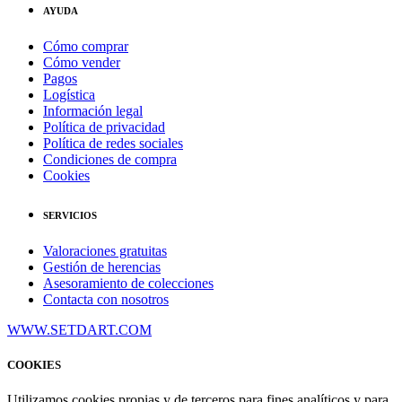
AYUDA
Cómo comprar
Cómo vender
Pagos
Logística
Información legal
Política de privacidad
Política de redes sociales
Condiciones de compra
Cookies
SERVICIOS
Valoraciones gratuitas
Gestión de herencias
Asesoramiento de colecciones
Contacta con nosotros
WWW.SETDART.COM
COOKIES
Utilizamos cookies propias y de terceros para fines analíticos y para