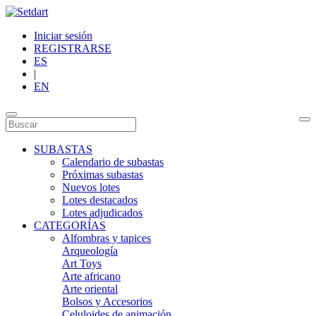
Iniciar sesión
REGISTRARSE
ES
|
EN
SUBASTAS
Calendario de subastas
Próximas subastas
Nuevos lotes
Lotes destacados
Lotes adjudicados
CATEGORÍAS
Alfombras y tapices
Arqueología
Art Toys
Arte africano
Arte oriental
Bolsos y Accesorios
Celuloides de animación