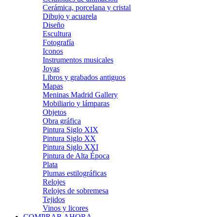
Cerámica, porcelana y cristal
Dibujo y acuarela
Diseño
Escultura
Fotografía
Iconos
Instrumentos musicales
Joyas
Libros y grabados antiguos
Mapas
Meninas Madrid Gallery
Mobiliario y lámparas
Objetos
Obra gráfica
Pintura Siglo XIX
Pintura Siglo XX
Pintura Siglo XXI
Pintura de Alta Época
Plata
Plumas estilográficas
Relojes
Relojes de sobremesa
Tejidos
Vinos y licores
COMPRAR AHORA