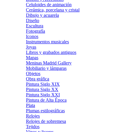
Celuloides de animación
Cerámica, porcelana y cristal
Dibujo y acuarela
Diseño
Escultura
Fotografía
Iconos
Instrumentos musicales
Joyas
Libros y grabados antiguos
Mapas
Meninas Madrid Gallery
Mobiliario y lámparas
Objetos
Obra gráfica
Pintura Siglo XIX
Pintura Siglo XX
Pintura Siglo XXI
Pintura de Alta Época
Plata
Plumas estilográficas
Relojes
Relojes de sobremesa
Tejidos
Vinos y licores