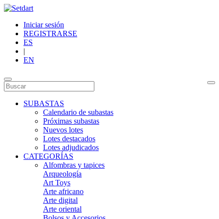
Iniciar sesión
REGISTRARSE
ES
|
EN
SUBASTAS
Calendario de subastas
Próximas subastas
Nuevos lotes
Lotes destacados
Lotes adjudicados
CATEGORÍAS
Alfombras y tapices
Arqueología
Art Toys
Arte africano
Arte digital
Arte oriental
Bolsos y Accesorios