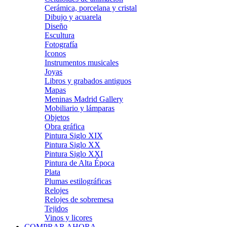
Cerámica, porcelana y cristal
Dibujo y acuarela
Diseño
Escultura
Fotografía
Iconos
Instrumentos musicales
Joyas
Libros y grabados antiguos
Mapas
Meninas Madrid Gallery
Mobiliario y lámparas
Objetos
Obra gráfica
Pintura Siglo XIX
Pintura Siglo XX
Pintura Siglo XXI
Pintura de Alta Época
Plata
Plumas estilográficas
Relojes
Relojes de sobremesa
Tejidos
Vinos y licores
COMPRAR AHORA