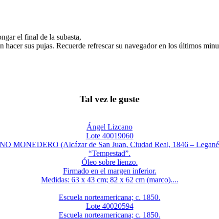
gar el final de la subasta,
n hacer sus pujas. Recuerde refrescar su navegador en los últimos minut
Tal vez le guste
Ángel Lizcano
Lote 40019060
MONEDERO (Alcázar de San Juan, Ciudad Real, 1846 – Leganés,
“Tempestad”.
Óleo sobre lienzo.
Firmado en el margen inferior.
Medidas: 63 x 43 cm; 82 x 62 cm (marco)....
Escuela norteamericana; c. 1850.
Lote 40020594
Escuela norteamericana; c. 1850.