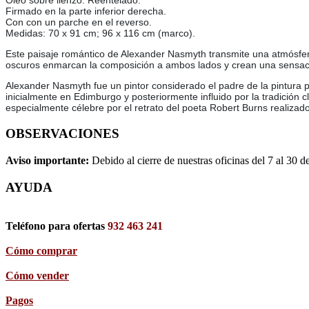
Óleo sobre lienzo. Reentelado.
Firmado en la parte inferior derecha.
Con con un parche en el reverso.
Medidas: 70 x 91 cm; 96 x 116 cm (marco).
Este paisaje romántico de Alexander Nasmyth transmite una atmósfera
oscuros enmarcan la composición a ambos lados y crean una sensaci
Alexander Nasmyth fue un pintor considerado el padre de la pintura 
inicialmente en Edimburgo y posteriormente influido por la tradición c
especialmente célebre por el retrato del poeta Robert Burns realizad
OBSERVACIONES
Aviso importante:
Debido al cierre de nuestras oficinas del 7 al 30 d
AYUDA
Teléfono para ofertas
932 463 241
Cómo comprar
Cómo vender
Pagos