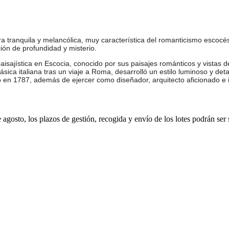
 tranquila y melancólica, muy característica del romanticismo escocé
ón de profundidad y misterio.
paisajística en Escocia, conocido por sus paisajes románticos y vista
lásica italiana tras un viaje a Roma, desarrolló un estilo luminoso y d
o en 1787, además de ejercer como diseñador, arquitecto aficionado e i
e agosto, los plazos de gestión, recogida y envío de los lotes podrán ser