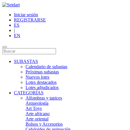
Iniciar sesión
REGISTRARSE
ES
|
EN
SUBASTAS
Calendario de subastas
Próximas subastas
Nuevos lotes
Lotes destacados
Lotes adjudicados
CATEGORÍAS
Alfombras y tapices
Arqueología
Art Toys
Arte africano
Arte oriental
Bolsos y Accesorios
Celuloides de animación