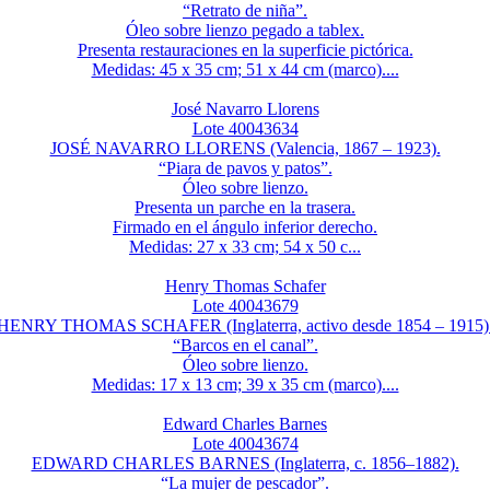
“Retrato de niña”.
Óleo sobre lienzo pegado a tablex.
Presenta restauraciones en la superficie pictórica.
Medidas: 45 x 35 cm; 51 x 44 cm (marco)....
José Navarro Llorens
Lote 40043634
JOSÉ NAVARRO LLORENS (Valencia, 1867 – 1923).
“Piara de pavos y patos”.
Óleo sobre lienzo.
Presenta un parche en la trasera.
Firmado en el ángulo inferior derecho.
Medidas: 27 x 33 cm; 54 x 50 c...
Henry Thomas Schafer
Lote 40043679
HENRY THOMAS SCHAFER (Inglaterra, activo desde 1854 – 1915)
“Barcos en el canal”.
Óleo sobre lienzo.
Medidas: 17 x 13 cm; 39 x 35 cm (marco)....
Edward Charles Barnes
Lote 40043674
EDWARD CHARLES BARNES (Inglaterra, c. 1856–1882).
“La mujer de pescador”.