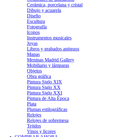
Cerámica, porcelana y cristal
Dibujo y acuarela
Diseño
Escultura
Fotografía
Iconos
Instrumentos musicales
Joyas
Libros y grabados antiguos
Mapas
Meninas Madrid Gallery
Mobiliario y lámparas
Objetos
Obra gráfica
Pintura Siglo XIX
Pintura Siglo XX
Pintura Siglo XXI
Pintura de Alta Época
Plata
Plumas estilográficas
Relojes
Relojes de sobremesa
Tejidos
Vinos y licores
COMPRAR AHORA