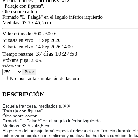
Escuela francesa, mediados s. XIX.
"Paisaje con figuras".
Óleo sobre cartón.
Firmado "L. Falagè" en el ángulo inferior izquierdo.
Medidas: 63,5 x 45,5 cm.
Valor estimado:
500 - 600 €
Subasta en vivo:
14 Sep 2026
Subasta en vivo:
14 Sep 2026 14:00
37 días 10:27:53
Tiempo restante
:
Próxima puja:
250
€
PRÓXIMA PUJA
No mostrar la simulación de factura
DESCRIPCIÓN
Escuela francesa, mediados s. XIX.
"Paisaje con figuras".
Óleo sobre cartón.
Firmado "L. Falagè" en el ángulo inferior izquierdo.
Medidas: 63,5 x 45,5 cm.
El género del paisaje tomó especial relevancia en Francia durante el 
esfuerza en captar con realismo y sutileza los huidizos cambios de l