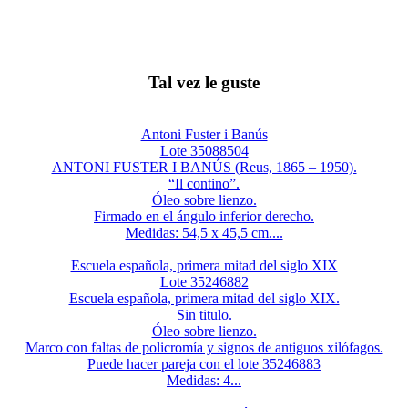
Tal vez le guste
Antoni Fuster i Banús
Lote 35088504
ANTONI FUSTER I BANÚS (Reus, 1865 – 1950).
“Il contino”.
Óleo sobre lienzo.
Firmado en el ángulo inferior derecho.
Medidas: 54,5 x 45,5 cm....
Escuela española, primera mitad del siglo XIX
Lote 35246882
Escuela española, primera mitad del siglo XIX.
Sin titulo.
Óleo sobre lienzo.
Marco con faltas de policromía y signos de antiguos xilófagos.
Puede hacer pareja con el lote 35246883
Medidas: 4...