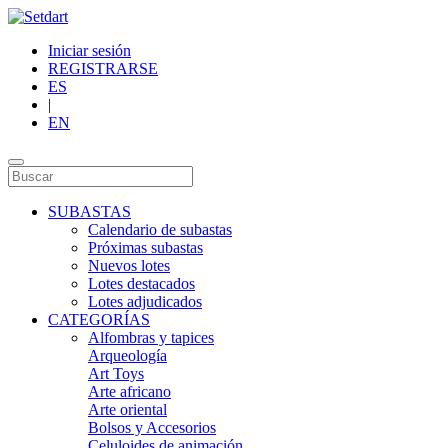
Iniciar sesión
REGISTRARSE
ES
|
EN
SUBASTAS
Calendario de subastas
Próximas subastas
Nuevos lotes
Lotes destacados
Lotes adjudicados
CATEGORÍAS
Alfombras y tapices
Arqueología
Art Toys
Arte africano
Arte oriental
Bolsos y Accesorios
Celuloides de animación