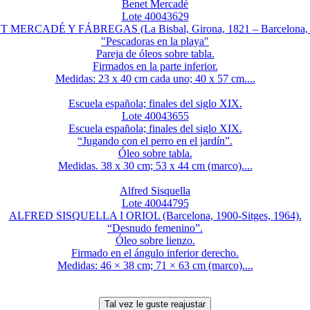
Benet Mercadé
Lote 40043629
 MERCADÉ Y FÁBREGAS (La Bisbal, Girona, 1821 – Barcelona, 
"Pescadoras en la playa"
Pareja de óleos sobre tabla.
Firmados en la parte inferior.
Medidas: 23 x 40 cm cada uno; 40 x 57 cm....
Escuela española; finales del siglo XIX.
Lote 40043655
Escuela española; finales del siglo XIX.
“Jugando con el perro en el jardín”.
Óleo sobre tabla.
Medidas. 38 x 30 cm; 53 x 44 cm (marco)....
Alfred Sisquella
Lote 40044795
ALFRED SISQUELLA I ORIOL (Barcelona, 1900-Sitges, 1964).
“Desnudo femenino”.
Óleo sobre lienzo.
Firmado en el ángulo inferior derecho.
Medidas: 46 × 38 cm; 71 × 63 cm (marco)....