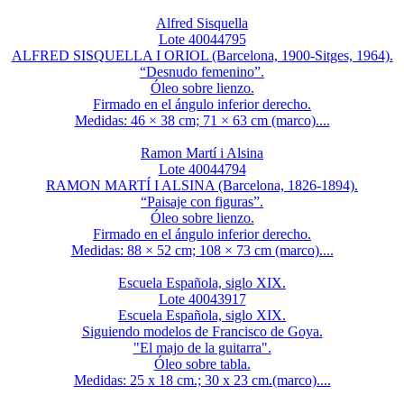
Alfred Sisquella
Lote 40044795
ALFRED SISQUELLA I ORIOL (Barcelona, 1900-Sitges, 1964).
“Desnudo femenino”.
Óleo sobre lienzo.
Firmado en el ángulo inferior derecho.
Medidas: 46 × 38 cm; 71 × 63 cm (marco)....
Ramon Martí i Alsina
Lote 40044794
RAMON MARTÍ I ALSINA (Barcelona, 1826-1894).
“Paisaje con figuras”.
Óleo sobre lienzo.
Firmado en el ángulo inferior derecho.
Medidas: 88 × 52 cm; 108 × 73 cm (marco)....
Escuela Española, siglo XIX.
Lote 40043917
Escuela Española, siglo XIX.
Siguiendo modelos de Francisco de Goya.
"El majo de la guitarra".
Óleo sobre tabla.
Medidas: 25 x 18 cm.; 30 x 23 cm.(marco)....