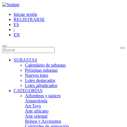
Iniciar sesión
REGISTRARSE
ES
|
EN
SUBASTAS
Calendario de subastas
Próximas subastas
Nuevos lotes
Lotes destacados
Lotes adjudicados
CATEGORÍAS
Alfombras y tapices
Arqueología
Art Toys
Arte africano
Arte oriental
Bolsos y Accesorios
Celuloides de animación