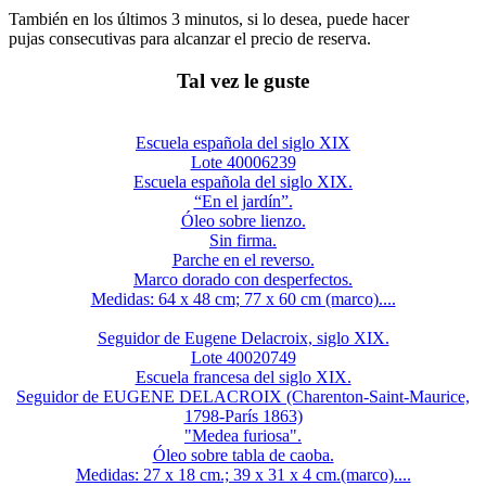
También en los últimos 3 minutos, si lo desea, puede hacer
pujas consecutivas para alcanzar el precio de reserva.
Tal vez le guste
Escuela española del siglo XIX
Lote 40006239
Escuela española del siglo XIX.
“En el jardín”.
Óleo sobre lienzo.
Sin firma.
Parche en el reverso.
Marco dorado con desperfectos.
Medidas: 64 x 48 cm; 77 x 60 cm (marco)....
Seguidor de Eugene Delacroix, siglo XIX.
Lote 40020749
Escuela francesa del siglo XIX.
Seguidor de EUGENE DELACROIX (Charenton-Saint-Maurice,
1798-París 1863)
"Medea furiosa".
Óleo sobre tabla de caoba.
Medidas: 27 x 18 cm.; 39 x 31 x 4 cm.(marco)....