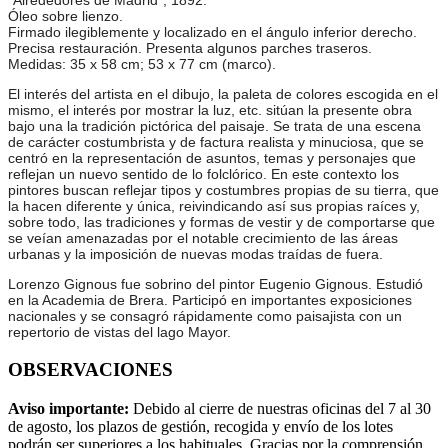
“Alrededores de Madrid”, 1892.
Óleo sobre lienzo.
Firmado ilegiblemente y localizado en el ángulo inferior derecho.
Precisa restauración. Presenta algunos parches traseros.
Medidas: 35 x 58 cm; 53 x 77 cm (marco).
El interés del artista en el dibujo, la paleta de colores escogida en el
mismo, el interés por mostrar la luz, etc. sitúan la presente obra
bajo una la tradición pictórica del paisaje. Se trata de una escena
de carácter costumbrista y de factura realista y minuciosa, que se
centró en la representación de asuntos, temas y personajes que
reflejan un nuevo sentido de lo folclórico. En este contexto los
pintores buscan reflejar tipos y costumbres propias de su tierra, que
la hacen diferente y única, reivindicando así sus propias raíces y,
sobre todo, las tradiciones y formas de vestir y de comportarse que
se veían amenazadas por el notable crecimiento de las áreas
urbanas y la imposición de nuevas modas traídas de fuera.
Lorenzo Gignous fue sobrino del pintor Eugenio Gignous. Estudió
en la Academia de Brera. Participó en importantes exposiciones
nacionales y se consagró rápidamente como paisajista con un
repertorio de vistas del lago Mayor.
OBSERVACIONES
Aviso importante:
Debido al cierre de nuestras oficinas del 7 al 30
de agosto, los plazos de gestión, recogida y envío de los lotes
podrán ser superiores a los habituales. Gracias por la comprensión.