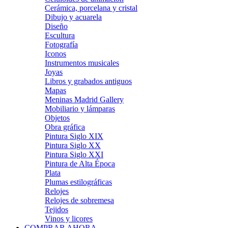
Cerámica, porcelana y cristal
Dibujo y acuarela
Diseño
Escultura
Fotografía
Iconos
Instrumentos musicales
Joyas
Libros y grabados antiguos
Mapas
Meninas Madrid Gallery
Mobiliario y lámparas
Objetos
Obra gráfica
Pintura Siglo XIX
Pintura Siglo XX
Pintura Siglo XXI
Pintura de Alta Época
Plata
Plumas estilográficas
Relojes
Relojes de sobremesa
Tejidos
Vinos y licores
COMPRAR AHORA