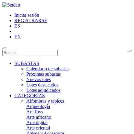
Iniciar sesión
REGISTRARSE
ES
|
EN
SUBASTAS
Calendario de subastas
Próximas subastas
Nuevos lotes
Lotes destacados
Lotes adjudicados
CATEGORÍAS
Alfombras y tapices
Arqueología
Art Toys
Arte africano
Arte digital
Arte oriental
Bolsos y Accesorios