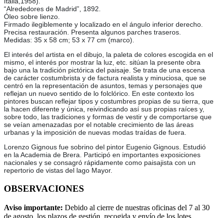
Italia,1958).
“Alrededores de Madrid”, 1892.
Óleo sobre lienzo.
Firmado ilegiblemente y localizado en el ángulo inferior derecho.
Precisa restauración. Presenta algunos parches traseros.
Medidas: 35 x 58 cm; 53 x 77 cm (marco).
El interés del artista en el dibujo, la paleta de colores escogida en el
mismo, el interés por mostrar la luz, etc. sitúan la presente obra
bajo una la tradición pictórica del paisaje. Se trata de una escena
de carácter costumbrista y de factura realista y minuciosa, que se
centró en la representación de asuntos, temas y personajes que
reflejan un nuevo sentido de lo folclórico. En este contexto los
pintores buscan reflejar tipos y costumbres propias de su tierra, que
la hacen diferente y única, reivindicando así sus propias raíces y,
sobre todo, las tradiciones y formas de vestir y de comportarse que
se veían amenazadas por el notable crecimiento de las áreas
urbanas y la imposición de nuevas modas traídas de fuera.
Lorenzo Gignous fue sobrino del pintor Eugenio Gignous. Estudió
en la Academia de Brera. Participó en importantes exposiciones
nacionales y se consagró rápidamente como paisajista con un
repertorio de vistas del lago Mayor.
OBSERVACIONES
Aviso importante:
Debido al cierre de nuestras oficinas del 7 al 30
de agosto, los plazos de gestión, recogida y envío de los lotes