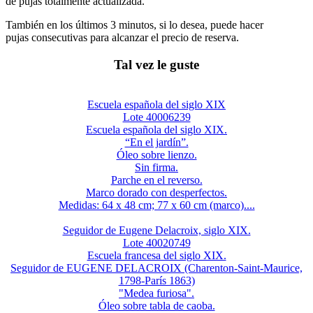
de pujas totalmente actualizada.
También en los últimos 3 minutos, si lo desea, puede hacer
pujas consecutivas para alcanzar el precio de reserva.
Tal vez le guste
Escuela española del siglo XIX
Lote 40006239
Escuela española del siglo XIX.
“En el jardín”.
Óleo sobre lienzo.
Sin firma.
Parche en el reverso.
Marco dorado con desperfectos.
Medidas: 64 x 48 cm; 77 x 60 cm (marco)....
Seguidor de Eugene Delacroix, siglo XIX.
Lote 40020749
Escuela francesa del siglo XIX.
Seguidor de EUGENE DELACROIX (Charenton-Saint-Maurice,
1798-París 1863)
"Medea furiosa".
Óleo sobre tabla de caoba.