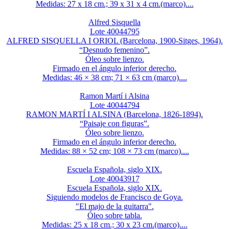
Medidas: 27 x 18 cm.; 39 x 31 x 4 cm.(marco)....
Alfred Sisquella
Lote 40044795
ALFRED SISQUELLA I ORIOL (Barcelona, 1900-Sitges, 1964).
“Desnudo femenino”.
Óleo sobre lienzo.
Firmado en el ángulo inferior derecho.
Medidas: 46 × 38 cm; 71 × 63 cm (marco)....
Ramon Martí i Alsina
Lote 40044794
RAMON MARTÍ I ALSINA (Barcelona, 1826-1894).
“Paisaje con figuras”.
Óleo sobre lienzo.
Firmado en el ángulo inferior derecho.
Medidas: 88 × 52 cm; 108 × 73 cm (marco)....
Escuela Española, siglo XIX.
Lote 40043917
Escuela Española, siglo XIX.
Siguiendo modelos de Francisco de Goya.
"El majo de la guitarra".
Óleo sobre tabla.
Medidas: 25 x 18 cm.; 30 x 23 cm.(marco)....