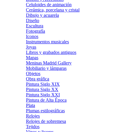
Celuloides de animación
Cerámica, porcelana y cristal
Dibujo y acuarela
Diseño
Escultura
Fotografía
Iconos
Instrumentos musicales
Joyas
Libros y grabados antiguos
Mapas
Meninas Madrid Gallery
Mobiliario y lámparas
Objetos
Obra gráfica
Pintura Siglo XIX
Pintura Siglo XX
Pintura Siglo XXI
Pintura de Alta Época
Plata
Plumas estilográficas
Relojes
Relojes de sobremesa
Tejidos
Vinos y licores