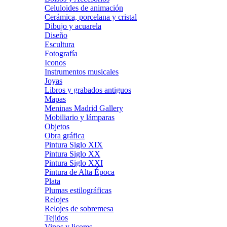
Celuloides de animación
Cerámica, porcelana y cristal
Dibujo y acuarela
Diseño
Escultura
Fotografía
Iconos
Instrumentos musicales
Joyas
Libros y grabados antiguos
Mapas
Meninas Madrid Gallery
Mobiliario y lámparas
Objetos
Obra gráfica
Pintura Siglo XIX
Pintura Siglo XX
Pintura Siglo XXI
Pintura de Alta Época
Plata
Plumas estilográficas
Relojes
Relojes de sobremesa
Tejidos
Vinos y licores