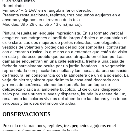
Óleo sobre lienzo.
Reentelado.
Firmado "F. SILVA" en el ángulo inferior derecho.
Presenta restauraciones, repintes, tres pequeños agujeros en el
anverso y algunos en el reverso de la tela.
Medidas: 39 x 26 cm.; 55 x 43 cm.(marco).
Pintura resuelta en lenguaje impresionista. En su formato vertical
acoge en sus márgenes el perfil de largos árboles que apuntalan el
cielo claro. Las dos mujeres de portes refinados, con elegantes
vestidos de volantes y protegidas del sol por sombrillas, contrastan
con el entorno rústico, lo que nos da a entender que están de visita
en este pintoresco pueblo que parece atrapado en el tiempo. Las
damas se encuentran en una calle estrecha, frente a una casa de
fachada parcialmente oculta por un jardín frondoso. La vegetación,
representada con pinceladas sueltas y luminosas, da una sensación
de frescura, en consonancia con la atmósfera de un día soleado. La
verja de hierro y piedra que delimita la casa está decorada con
jarrones de cerámica, elementos que añaden un toque de
delicadeza clásica al ambiente bucólico. El cielo, casi despejado
salvo por unas nubes suaves y dispersas, inunda la escena de luz,
resaltando los colores vívidos del atuendo de las damas y los tonos
verdosos y terrosos del rincón de aldea.
OBSERVACIONES
Presenta restauraciones, repintes, tres pequeños agujeros en el
anverso y algunos en el reverso de la tela.