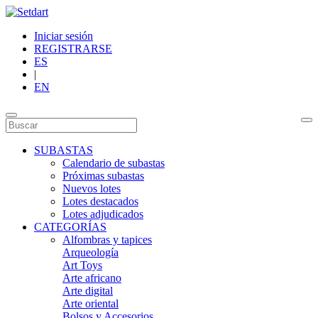
Iniciar sesión
REGISTRARSE
ES
|
EN
SUBASTAS
Calendario de subastas
Próximas subastas
Nuevos lotes
Lotes destacados
Lotes adjudicados
CATEGORÍAS
Alfombras y tapices
Arqueología
Art Toys
Arte africano
Arte digital
Arte oriental
Bolsos y Accesorios