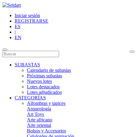
Iniciar sesión
REGISTRARSE
ES
|
EN
SUBASTAS
Calendario de subastas
Próximas subastas
Nuevos lotes
Lotes destacados
Lotes adjudicados
CATEGORÍAS
Alfombras y tapices
Arqueología
Art Toys
Arte africano
Arte oriental
Bolsos y Accesorios
Celuloides de animación