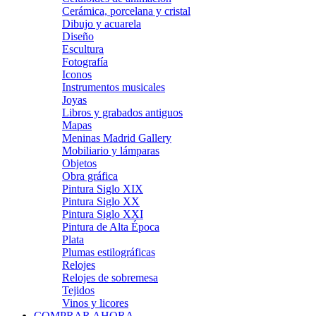
Cerámica, porcelana y cristal
Dibujo y acuarela
Diseño
Escultura
Fotografía
Iconos
Instrumentos musicales
Joyas
Libros y grabados antiguos
Mapas
Meninas Madrid Gallery
Mobiliario y lámparas
Objetos
Obra gráfica
Pintura Siglo XIX
Pintura Siglo XX
Pintura Siglo XXI
Pintura de Alta Época
Plata
Plumas estilográficas
Relojes
Relojes de sobremesa
Tejidos
Vinos y licores
COMPRAR AHORA