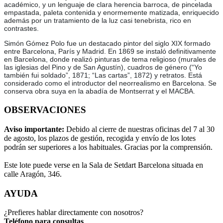
académico, y un lenguaje de clara herencia barroca, de pincelada
empastada, paleta contenida y enormemente matizada, enriquecido
además por un tratamiento de la luz casi tenebrista, rico en
contrastes.
Simón Gómez Polo fue un destacado pintor del siglo XIX formado
entre Barcelona, París y Madrid. En 1869 se instaló definitivamente
en Barcelona, donde realizó pinturas de tema religioso (murales de
las iglesias del Pino y de San Agustín), cuadros de género (“Yo
también fui soldado”, 1871; “Las cartas”, 1872) y retratos. Está
considerado como el introductor del neorrealismo en Barcelona. Se
conserva obra suya en la abadía de Montserrat y el MACBA.
OBSERVACIONES
Aviso importante:
Debido al cierre de nuestras oficinas del 7 al 30
de agosto, los plazos de gestión, recogida y envío de los lotes
podrán ser superiores a los habituales. Gracias por la comprensión.
Este lote puede verse en la Sala de Setdart Barcelona situada en
calle Aragón, 346.
AYUDA
¿Prefieres hablar directamente con nosotros?
Teléfono para consultas