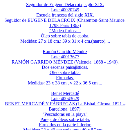
Seguidor de Eugene Delacroix, siglo XIX.
Lote 40020749
Escuela francesa del siglo XIX.
Seguidor de EUGENE DELACROIX (Charenton-Saint-Maurice,
1798-París 1863)
"Medea furiosa".
Óleo sobre tabla de caoba.
Medidas: 27 x 18 cm.; 39 x 31 x 4 cm.(marco)....
Ramón Garrido Méndez
Lote 40013677
RAMÓN GARRIDO MÉNDEZ (Valencia, 1868 - 1940).
Dos escenas paisajísticas.
Óleo sobre tabla.
Firmadas.
Medidas: 23 x 38 cm., y 22 x 36.5 cm....
Benet Mercadé
Lote 40043629
BENET MERCADÉ Y FÁBREGAS (La Bisbal, Girona, 1821 –
Barcelona, 1897).
"Pescadoras en la playa"
Pareja de óleos sobre tabla.
Firmados en la parte inferior.
Medidas: 23 x 40 cm cada uno; 40 x 57 cm....