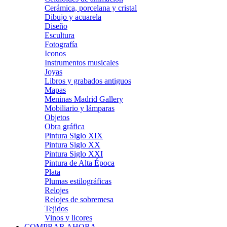
Cerámica, porcelana y cristal
Dibujo y acuarela
Diseño
Escultura
Fotografía
Iconos
Instrumentos musicales
Joyas
Libros y grabados antiguos
Mapas
Meninas Madrid Gallery
Mobiliario y lámparas
Objetos
Obra gráfica
Pintura Siglo XIX
Pintura Siglo XX
Pintura Siglo XXI
Pintura de Alta Época
Plata
Plumas estilográficas
Relojes
Relojes de sobremesa
Tejidos
Vinos y licores
COMPRAR AHORA