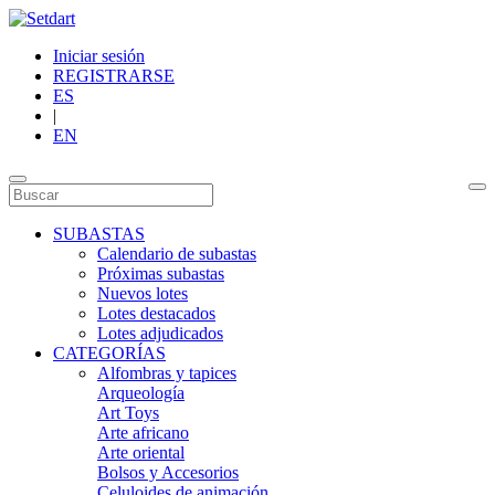
Iniciar sesión
REGISTRARSE
ES
|
EN
SUBASTAS
Calendario de subastas
Próximas subastas
Nuevos lotes
Lotes destacados
Lotes adjudicados
CATEGORÍAS
Alfombras y tapices
Arqueología
Art Toys
Arte africano
Arte oriental
Bolsos y Accesorios
Celuloides de animación