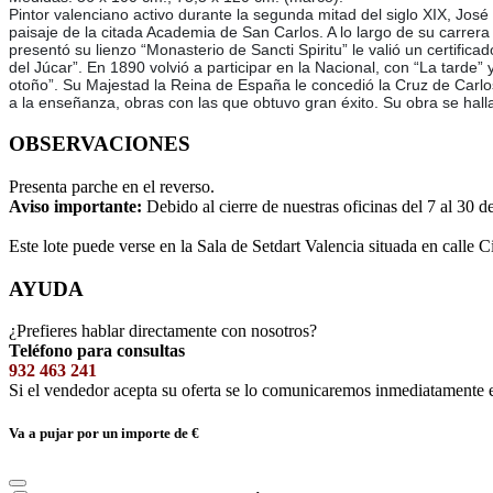
Pintor valenciano activo durante la segunda mitad del siglo XIX, José
paisaje de la citada Academia de San Carlos. A lo largo de su carrer
presentó su lienzo “Monasterio de Sancti Spiritu” le valió un certific
del Júcar”. En 1890 volvió a participar en la Nacional, con “La tarde
otoño”. Su Majestad la Reina de España le concedió la Cruz de Carl
a la enseñanza, obras con las que obtuvo gran éxito. Su obra se halla
OBSERVACIONES
Presenta parche en el reverso.
Aviso importante:
Debido al cierre de nuestras oficinas del 7 al 30 d
Este lote puede verse en la Sala de Setdart Valencia situada en calle C
AYUDA
¿Prefieres hablar directamente con nosotros?
Teléfono para consultas
932 463 241
Si el vendedor acepta su oferta se lo comunicaremos inmediatamente 
Va a pujar por un importe de
€