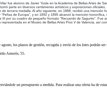
 Vilar fue alumno de Javier Yuste en la Academia de Bellas Artes de Sa
a tomó parte en diversos certámenes artísticos y exposiciones oficiales
ado de tercera medalla. Al año siguiente, en 1888, recibió una mención h
” y “Peñas de Europa”, y en 1892 y 1895 alcanzó la mención honorífica,
os III por su cuadro de pequeño formato “Recuerdo de Sagunto”. Fue a
 representada en el Museo de Bellas Artes Píos V de Valencia, así como 
e agosto, los plazos de gestión, recogida y envío de los lotes podrán ser
irilo Amorós, 55.
enviándole un presupuesto a medida. Para realizar una oferta ha de es