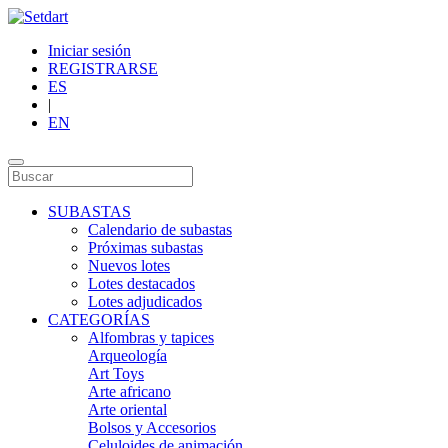
Iniciar sesión
REGISTRARSE
ES
|
EN
SUBASTAS
Calendario de subastas
Próximas subastas
Nuevos lotes
Lotes destacados
Lotes adjudicados
CATEGORÍAS
Alfombras y tapices
Arqueología
Art Toys
Arte africano
Arte oriental
Bolsos y Accesorios
Celuloides de animación