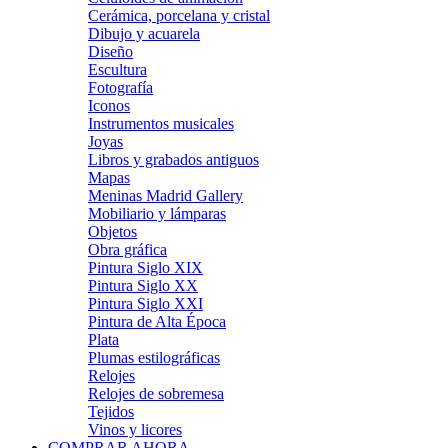
Cerámica, porcelana y cristal
Dibujo y acuarela
Diseño
Escultura
Fotografía
Iconos
Instrumentos musicales
Joyas
Libros y grabados antiguos
Mapas
Meninas Madrid Gallery
Mobiliario y lámparas
Objetos
Obra gráfica
Pintura Siglo XIX
Pintura Siglo XX
Pintura Siglo XXI
Pintura de Alta Época
Plata
Plumas estilográficas
Relojes
Relojes de sobremesa
Tejidos
Vinos y licores
COMPRAR AHORA