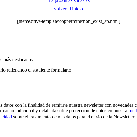
ir a próximas subastas
volver al inicio
[themes\five\template\coppermine\non_exist_ap.html]
es más destacadas.
rlo rellenando el siguiente formulario.
os con la finalidad de remitirte nuestra newsletter con novedades come
ormación adicional y detallada sobre protección de datos en nuestra
polí
vacidad
sobre el tratamiento de mis datos para el envío de la Newsletter.