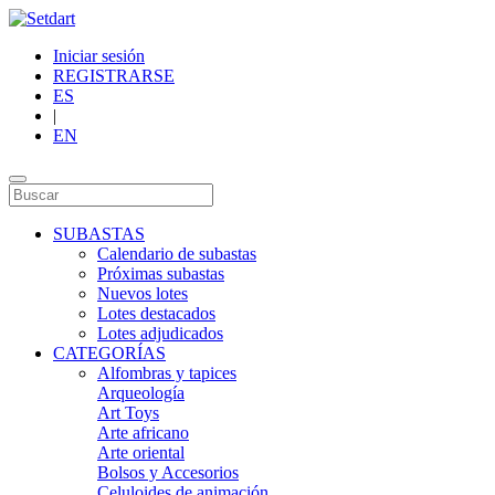
Iniciar sesión
REGISTRARSE
ES
|
EN
SUBASTAS
Calendario de subastas
Próximas subastas
Nuevos lotes
Lotes destacados
Lotes adjudicados
CATEGORÍAS
Alfombras y tapices
Arqueología
Art Toys
Arte africano
Arte oriental
Bolsos y Accesorios
Celuloides de animación