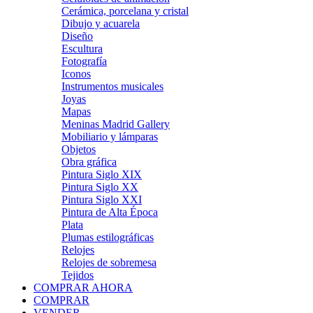
Cerámica, porcelana y cristal
Dibujo y acuarela
Diseño
Escultura
Fotografía
Iconos
Instrumentos musicales
Joyas
Mapas
Meninas Madrid Gallery
Mobiliario y lámparas
Objetos
Obra gráfica
Pintura Siglo XIX
Pintura Siglo XX
Pintura Siglo XXI
Pintura de Alta Época
Plata
Plumas estilográficas
Relojes
Relojes de sobremesa
Tejidos
COMPRAR AHORA
COMPRAR
VENDER