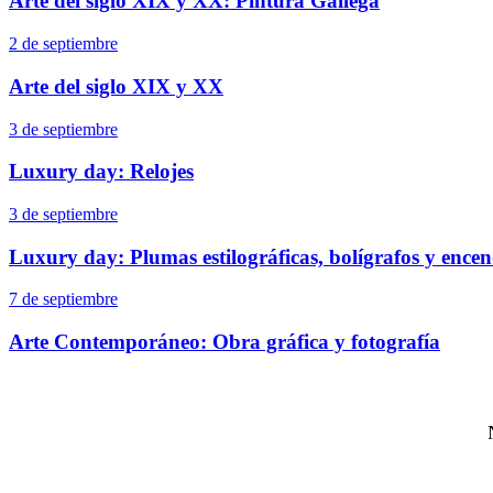
Arte del siglo XIX y XX: Pintura Gallega
2 de septiembre
Arte del siglo XIX y XX
3 de septiembre
Luxury day: Relojes
3 de septiembre
Luxury day: Plumas estilográficas, bolígrafos y ence
7 de septiembre
Arte Contemporáneo: Obra gráfica y fotografía