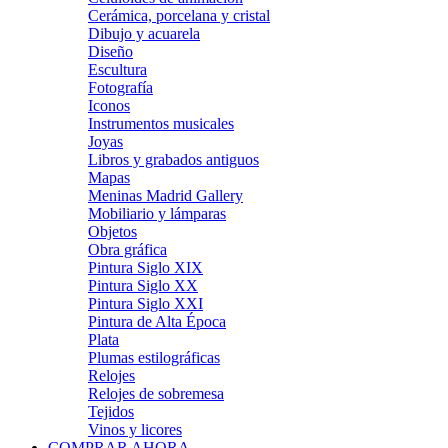
Cerámica, porcelana y cristal
Dibujo y acuarela
Diseño
Escultura
Fotografía
Iconos
Instrumentos musicales
Joyas
Libros y grabados antiguos
Mapas
Meninas Madrid Gallery
Mobiliario y lámparas
Objetos
Obra gráfica
Pintura Siglo XIX
Pintura Siglo XX
Pintura Siglo XXI
Pintura de Alta Época
Plata
Plumas estilográficas
Relojes
Relojes de sobremesa
Tejidos
Vinos y licores
COMPRAR AHORA