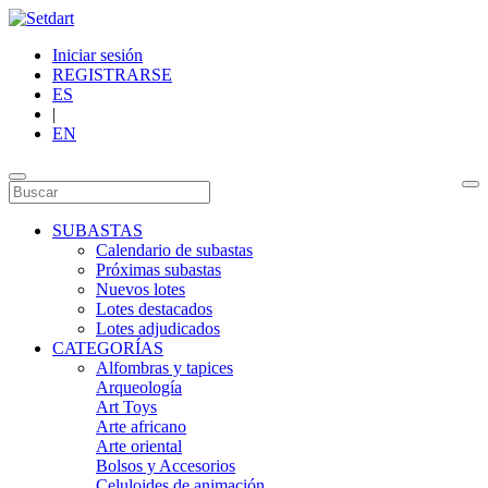
Iniciar sesión
REGISTRARSE
ES
|
EN
SUBASTAS
Calendario de subastas
Próximas subastas
Nuevos lotes
Lotes destacados
Lotes adjudicados
CATEGORÍAS
Alfombras y tapices
Arqueología
Art Toys
Arte africano
Arte oriental
Bolsos y Accesorios
Celuloides de animación