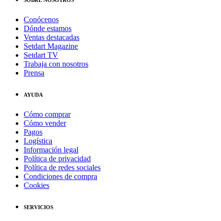
SOBRE NOSOTROS
Conócenos
Dónde estamos
Ventas destacadas
Setdart Magazine
Setdart TV
Trabaja con nosotros
Prensa
AYUDA
Cómo comprar
Cómo vender
Pagos
Logística
Información legal
Política de privacidad
Política de redes sociales
Condiciones de compra
Cookies
SERVICIOS