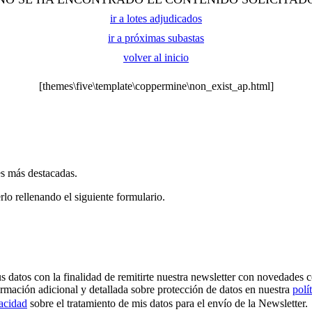
ir a lotes adjudicados
ir a próximas subastas
volver al inicio
[themes\five\template\coppermine\non_exist_ap.html]
es más destacadas.
rlo rellenando el siguiente formulario.
os con la finalidad de remitirte nuestra newsletter con novedades come
ormación adicional y detallada sobre protección de datos en nuestra
polí
vacidad
sobre el tratamiento de mis datos para el envío de la Newsletter.