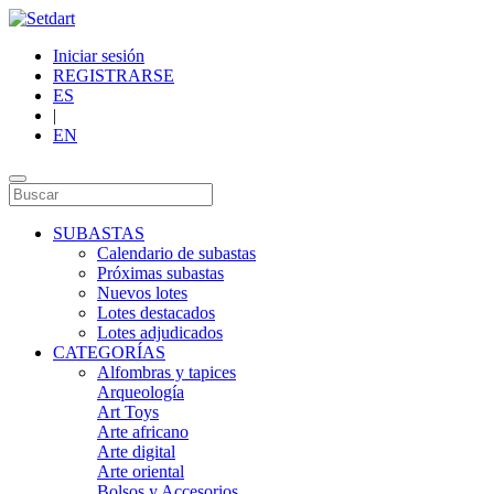
Iniciar sesión
REGISTRARSE
ES
|
EN
SUBASTAS
Calendario de subastas
Próximas subastas
Nuevos lotes
Lotes destacados
Lotes adjudicados
CATEGORÍAS
Alfombras y tapices
Arqueología
Art Toys
Arte africano
Arte digital
Arte oriental
Bolsos y Accesorios