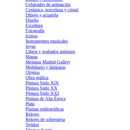
Celuloides de animación
Cerámica, porcelana y cristal
Dibujo y acuarela
Diseño
Escultura
Fotografía
Iconos
Instrumentos musicales
Joyas
Libros y grabados antiguos
Mapas
Meninas Madrid Gallery
Mobiliario y lámparas
Objetos
Obra gráfica
Pintura Siglo XIX
Pintura Siglo XX
Pintura Siglo XXI
Pintura de Alta Época
Plata
Plumas estilográficas
Relojes
Relojes de sobremesa
Tejidos
Vinos y licores