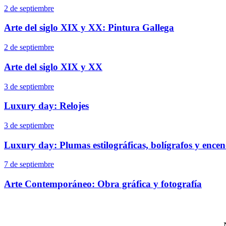
2 de septiembre
Arte del siglo XIX y XX: Pintura Gallega
2 de septiembre
Arte del siglo XIX y XX
3 de septiembre
Luxury day: Relojes
3 de septiembre
Luxury day: Plumas estilográficas, bolígrafos y ence
7 de septiembre
Arte Contemporáneo: Obra gráfica y fotografía