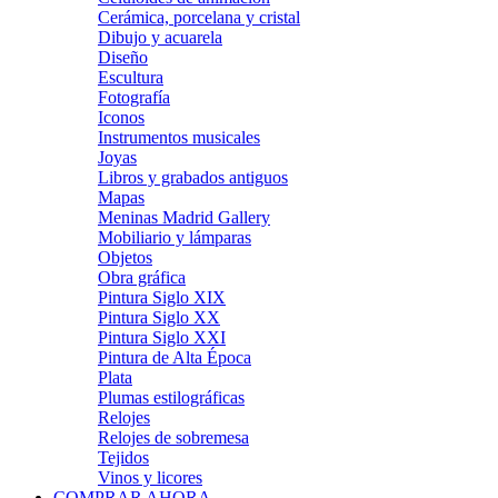
Cerámica, porcelana y cristal
Dibujo y acuarela
Diseño
Escultura
Fotografía
Iconos
Instrumentos musicales
Joyas
Libros y grabados antiguos
Mapas
Meninas Madrid Gallery
Mobiliario y lámparas
Objetos
Obra gráfica
Pintura Siglo XIX
Pintura Siglo XX
Pintura Siglo XXI
Pintura de Alta Época
Plata
Plumas estilográficas
Relojes
Relojes de sobremesa
Tejidos
Vinos y licores
COMPRAR AHORA