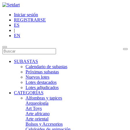
Iniciar sesión
REGISTRARSE
ES
|
EN
SUBASTAS
Calendario de subastas
Próximas subastas
Nuevos lotes
Lotes destacados
Lotes adjudicados
CATEGORÍAS
Alfombras y tapices
Arqueología
Art Toys
Arte africano
Arte oriental
Bolsos y Accesorios
Celuloides de animación