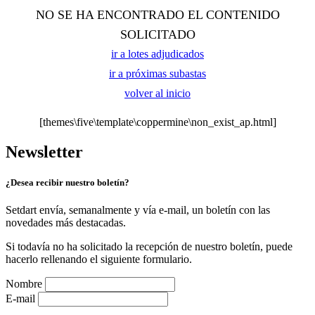
NO SE HA ENCONTRADO EL CONTENIDO
SOLICITADO
ir a lotes adjudicados
ir a próximas subastas
volver al inicio
[themes\five\template\coppermine\non_exist_ap.html]
Newsletter
¿Desea recibir nuestro boletín?
Setdart envía, semanalmente y vía e-mail, un boletín con las
novedades más destacadas.
Si todavía no ha solicitado la recepción de nuestro boletín, puede
hacerlo rellenando el siguiente formulario.
Nombre
E-mail