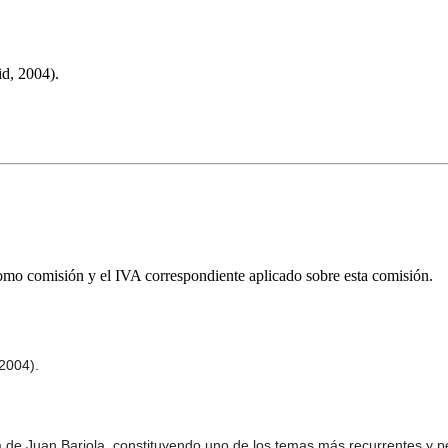
d, 2004).
omo comisión y el IVA correspondiente aplicado sobre esta comisión.
2004).
ca de Juan Barjola, constituyendo uno de los temas más recurrentes y