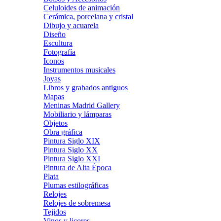
Celuloides de animación
Cerámica, porcelana y cristal
Dibujo y acuarela
Diseño
Escultura
Fotografía
Iconos
Instrumentos musicales
Joyas
Libros y grabados antiguos
Mapas
Meninas Madrid Gallery
Mobiliario y lámparas
Objetos
Obra gráfica
Pintura Siglo XIX
Pintura Siglo XX
Pintura Siglo XXI
Pintura de Alta Época
Plata
Plumas estilográficas
Relojes
Relojes de sobremesa
Tejidos
Vinos y licores