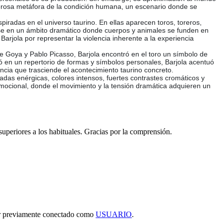
poderosa metáfora de la condición humana, un escenario donde se
iradas en el universo taurino. En ellas aparecen toros, toreros,
rse en un ámbito dramático donde cuerpos y animales se funden en
arjola por representar la violencia inherente a la experiencia
de Goya y Pablo Picasso, Barjola encontró en el toro un símbolo de
tió en un repertorio de formas y símbolos personales, Barjola acentuó
encia que trasciende el acontecimiento taurino concreto.
ladas enérgicas, colores intensos, fuertes contrastes cromáticos y
mocional, donde el movimiento y la tensión dramática adquieren un
 superiores a los habituales. Gracias por la comprensión.
tar previamente conectado como
USUARIO
.