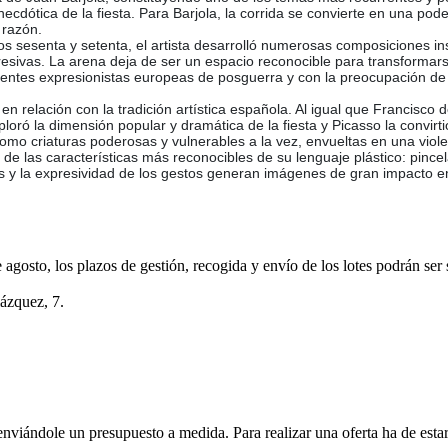
 anecdótica de la fiesta. Para Barjola, la corrida se convierte en una 
a razón.
s sesenta y setenta, el artista desarrolló numerosas composiciones insp
esivas. La arena deja de ser un espacio reconocible para transforma
rientes expresionistas europeas de posguerra y con la preocupación de B
 relación con la tradición artística española. Al igual que Francisco 
ploró la dimensión popular y dramática de la fiesta y Picasso la convir
como criaturas poderosas y vulnerables a la vez, envueltas en una viol
de las características más reconocibles de su lenguaje plástico: pince
 y la expresividad de los gestos generan imágenes de gran impacto e
e agosto, los plazos de gestión, recogida y envío de los lotes podrán ser
lázquez, 7.
enviándole un presupuesto a medida. Para realizar una oferta ha de es