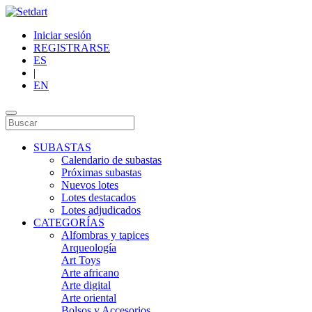
Iniciar sesión
REGISTRARSE
ES
|
EN
SUBASTAS
Calendario de subastas
Próximas subastas
Nuevos lotes
Lotes destacados
Lotes adjudicados
CATEGORÍAS
Alfombras y tapices
Arqueología
Art Toys
Arte africano
Arte digital
Arte oriental
Bolsos y Accesorios