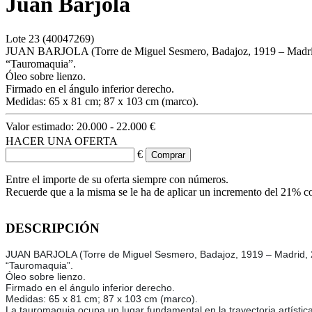
Juan Barjola
Lote
23
(40047269)
JUAN BARJOLA (Torre de Miguel Sesmero, Badajoz, 1919 – Madri
“Tauromaquia”.
Óleo sobre lienzo.
Firmado en el ángulo inferior derecho.
Medidas: 65 x 81 cm; 87 x 103 cm (marco).
Valor estimado:
20.000 - 22.000 €
HACER UNA OFERTA
€
Entre el importe de su oferta siempre con números.
Recuerde que a la misma se le ha de aplicar un incremento del 21% c
DESCRIPCIÓN
JUAN BARJOLA (Torre de Miguel Sesmero, Badajoz, 1919 – Madrid, 
“Tauromaquia”.
Óleo sobre lienzo.
Firmado en el ángulo inferior derecho.
Medidas: 65 x 81 cm; 87 x 103 cm (marco).
La tauromaquia ocupa un lugar fundamental en la trayectoria artísti