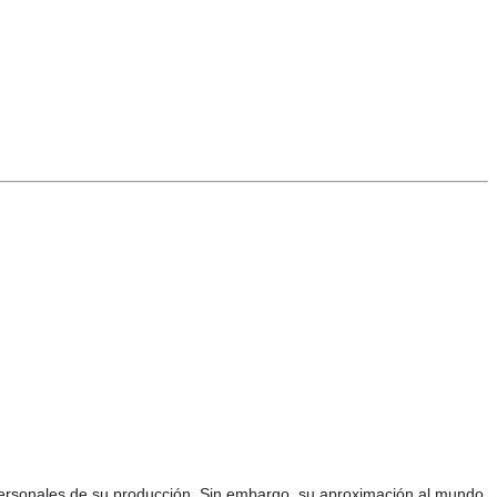
 personales de su producción. Sin embargo, su aproximación al mundo