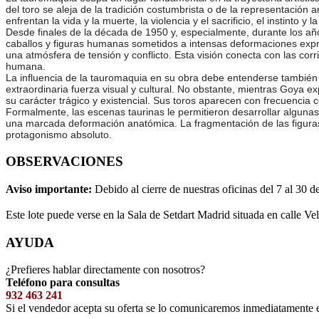
del toro se aleja de la tradición costumbrista o de la representación
enfrentan la vida y la muerte, la violencia y el sacrificio, el instinto y l
Desde finales de la década de 1950 y, especialmente, durante los año
caballos y figuras humanas sometidos a intensas deformaciones expr
una atmósfera de tensión y conflicto. Esta visión conecta con las cor
humana.
La influencia de la tauromaquia en su obra debe entenderse también en
extraordinaria fuerza visual y cultural. No obstante, mientras Goya ex
su carácter trágico y existencial. Sus toros aparecen con frecuencia 
Formalmente, las escenas taurinas le permitieron desarrollar algunas 
una marcada deformación anatómica. La fragmentación de las figuras
protagonismo absoluto.
OBSERVACIONES
Aviso importante:
Debido al cierre de nuestras oficinas del 7 al 30 d
Este lote puede verse en la Sala de Setdart Madrid situada en calle Ve
AYUDA
¿Prefieres hablar directamente con nosotros?
Teléfono para consultas
932 463 241
Si el vendedor acepta su oferta se lo comunicaremos inmediatamente 