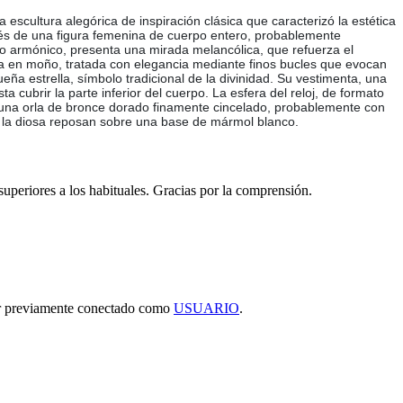
la escultura alegórica de inspiración clásica que caracterizó la estética
avés de una figura femenina de cuerpo entero, probablemente
lo armónico, presenta una mirada melancólica, que refuerza el
ida en moño, tratada con elegancia mediante finos bucles que evocan
a estrella, símbolo tradicional de la divinidad. Su vestimenta, una
a cubrir la parte inferior del cuerpo. La esfera del reloj, de formato
 una orla de bronce dorado finamente cincelado, probablemente con
de la diosa reposan sobre una base de mármol blanco.
 superiores a los habituales. Gracias por la comprensión.
tar previamente conectado como
USUARIO
.