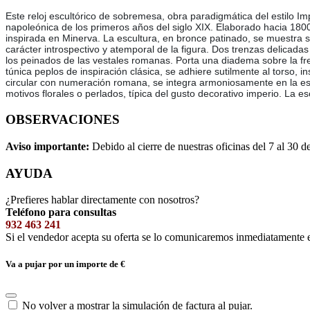
Este reloj escultórico de sobremesa, obra paradigmática del estilo Imper
napoleónica de los primeros años del siglo XIX. Elaborado hacia 1800
inspirada en Minerva. La escultura, en bronce patinado, se muestra 
carácter introspectivo y atemporal de la figura. Dos trenzas delica
los peinados de las vestales romanas. Porta una diadema sobre la fre
túnica peplos de inspiración clásica, se adhiere sutilmente al torso, i
circular con numeración romana, se integra armoniosamente en la es
motivos florales o perlados, típica del gusto decorativo imperio. La
OBSERVACIONES
Aviso importante:
Debido al cierre de nuestras oficinas del 7 al 30 d
AYUDA
¿Prefieres hablar directamente con nosotros?
Teléfono para consultas
932 463 241
Si el vendedor acepta su oferta se lo comunicaremos inmediatamente 
Va a pujar por un importe de
€
No volver a mostrar la simulación de factura al pujar.