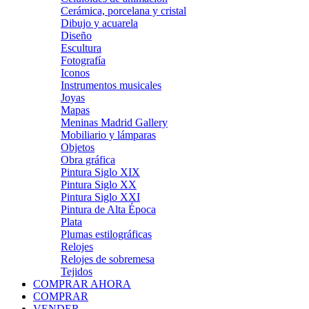
Cerámica, porcelana y cristal
Dibujo y acuarela
Diseño
Escultura
Fotografía
Iconos
Instrumentos musicales
Joyas
Mapas
Meninas Madrid Gallery
Mobiliario y lámparas
Objetos
Obra gráfica
Pintura Siglo XIX
Pintura Siglo XX
Pintura Siglo XXI
Pintura de Alta Época
Plata
Plumas estilográficas
Relojes
Relojes de sobremesa
Tejidos
COMPRAR AHORA
COMPRAR
VENDER