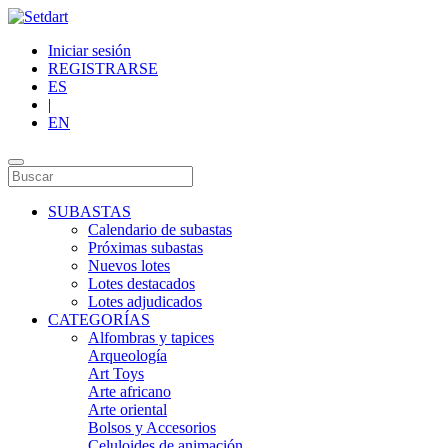
Iniciar sesión
REGISTRARSE
ES
|
EN
SUBASTAS
Calendario de subastas
Próximas subastas
Nuevos lotes
Lotes destacados
Lotes adjudicados
CATEGORÍAS
Alfombras y tapices
Arqueología
Art Toys
Arte africano
Arte oriental
Bolsos y Accesorios
Celuloides de animación