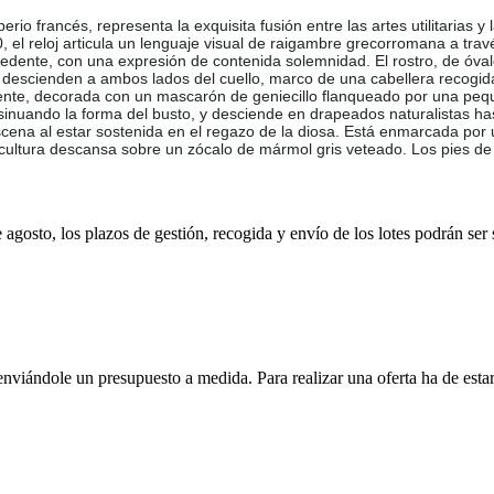
io francés, representa la exquisita fusión entre las artes utilitarias y 
, el reloj articula un lenguaje visual de raigambre grecorromana a tr
sedente, con una expresión de contenida solemnidad. El rostro, de óva
das descienden a ambos lados del cuello, marco de una cabellera recog
nte, decorada con un mascarón de geniecillo flanqueado por una pequeñ
nsinuando la forma del busto, y desciende en drapeados naturalistas hast
cena al estar sostenida en el regazo de la diosa. Está enmarcada por
 escultura descansa sobre un zócalo de mármol gris veteado. Los pies 
e agosto, los plazos de gestión, recogida y envío de los lotes podrán ser
enviándole un presupuesto a medida. Para realizar una oferta ha de es