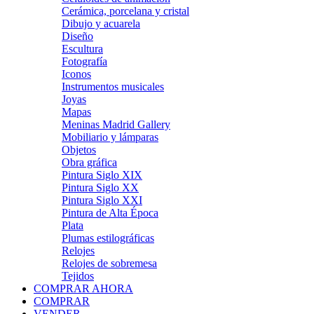
Cerámica, porcelana y cristal
Dibujo y acuarela
Diseño
Escultura
Fotografía
Iconos
Instrumentos musicales
Joyas
Mapas
Meninas Madrid Gallery
Mobiliario y lámparas
Objetos
Obra gráfica
Pintura Siglo XIX
Pintura Siglo XX
Pintura Siglo XXI
Pintura de Alta Época
Plata
Plumas estilográficas
Relojes
Relojes de sobremesa
Tejidos
COMPRAR AHORA
COMPRAR
VENDER