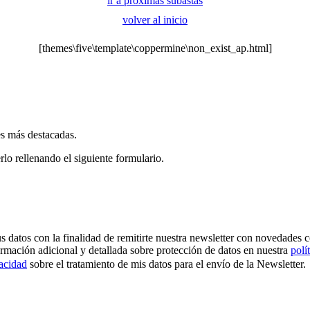
ir a próximas subastas
volver al inicio
[themes\five\template\coppermine\non_exist_ap.html]
es más destacadas.
rlo rellenando el siguiente formulario.
os con la finalidad de remitirte nuestra newsletter con novedades come
ormación adicional y detallada sobre protección de datos en nuestra
polí
vacidad
sobre el tratamiento de mis datos para el envío de la Newsletter.