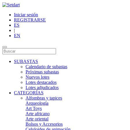
Iniciar sesión
REGISTRARSE
ES
|
EN
SUBASTAS
Calendario de subastas
Próximas subastas
Nuevos lotes
Lotes destacados
Lotes adjudicados
CATEGORÍAS
Alfombras y tapices
Arqueología
Art Toys
Arte africano
Arte oriental
Bolsos y Accesorios
Celuloides de animación