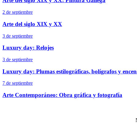
Arte del siglo XIX y XX: Pintura Gallega
2 de septiembre
Arte del siglo XIX y XX
3 de septiembre
Luxury day: Relojes
3 de septiembre
Luxury day: Plumas estilográficas, bolígrafos y ence
7 de septiembre
Arte Contemporáneo: Obra gráfica y fotografía