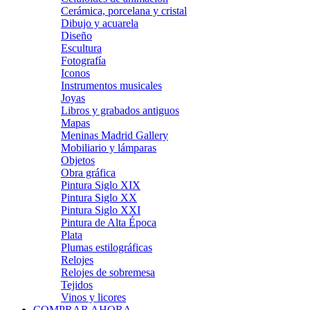
Cerámica, porcelana y cristal
Dibujo y acuarela
Diseño
Escultura
Fotografía
Iconos
Instrumentos musicales
Joyas
Libros y grabados antiguos
Mapas
Meninas Madrid Gallery
Mobiliario y lámparas
Objetos
Obra gráfica
Pintura Siglo XIX
Pintura Siglo XX
Pintura Siglo XXI
Pintura de Alta Época
Plata
Plumas estilográficas
Relojes
Relojes de sobremesa
Tejidos
Vinos y licores
COMPRAR AHORA