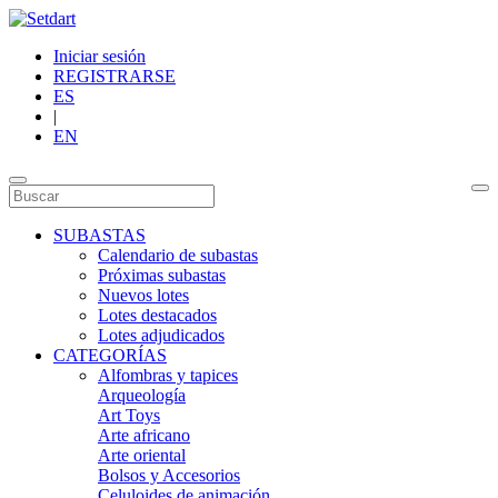
Iniciar sesión
REGISTRARSE
ES
|
EN
SUBASTAS
Calendario de subastas
Próximas subastas
Nuevos lotes
Lotes destacados
Lotes adjudicados
CATEGORÍAS
Alfombras y tapices
Arqueología
Art Toys
Arte africano
Arte oriental
Bolsos y Accesorios
Celuloides de animación