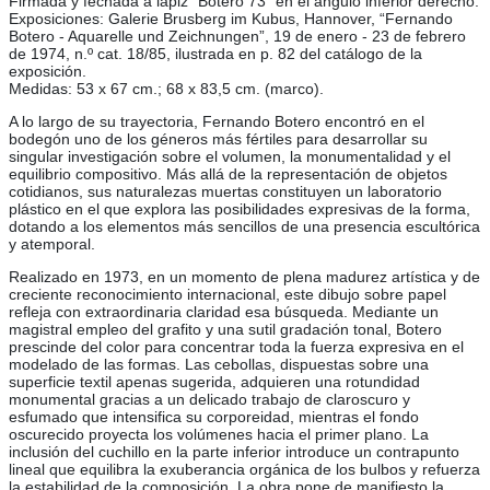
Firmada y fechada a lápiz “Botero 73” en el ángulo inferior derecho.
Exposiciones: Galerie Brusberg im Kubus, Hannover, “Fernando
Botero - Aquarelle und Zeichnungen”, 19 de enero - 23 de febrero
de 1974, n.º cat. 18/85, ilustrada en p. 82 del catálogo de la
exposición.
Medidas: 53 x 67 cm.; 68 x 83,5 cm. (marco).
A lo largo de su trayectoria, Fernando Botero encontró en el
bodegón uno de los géneros más fértiles para desarrollar su
singular investigación sobre el volumen, la monumentalidad y el
equilibrio compositivo. Más allá de la representación de objetos
cotidianos, sus naturalezas muertas constituyen un laboratorio
plástico en el que explora las posibilidades expresivas de la forma,
dotando a los elementos más sencillos de una presencia escultórica
y atemporal.
Realizado en 1973, en un momento de plena madurez artística y de
creciente reconocimiento internacional, este dibujo sobre papel
refleja con extraordinaria claridad esa búsqueda. Mediante un
magistral empleo del grafito y una sutil gradación tonal, Botero
prescinde del color para concentrar toda la fuerza expresiva en el
modelado de las formas. Las cebollas, dispuestas sobre una
superficie textil apenas sugerida, adquieren una rotundidad
monumental gracias a un delicado trabajo de claroscuro y
esfumado que intensifica su corporeidad, mientras el fondo
oscurecido proyecta los volúmenes hacia el primer plano. La
inclusión del cuchillo en la parte inferior introduce un contrapunto
lineal que equilibra la exuberancia orgánica de los bulbos y refuerza
la estabilidad de la composición. La obra pone de manifiesto la