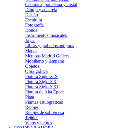
Cerámica, porcelana y cristal
Dibujo y acuarela
Diseño
Escultura
Fotografía
Iconos
Instrumentos musicales
Joyas
Libros y grabados antiguos
Mapas
Meninas Madrid Gallery
Mobiliario y lámparas
Objetos
Obra gráfica
Pintura Siglo XIX
Pintura Siglo XX
Pintura Siglo XXI
Pintura de Alta Época
Plata
Plumas estilográficas
Relojes
Relojes de sobremesa
Tejidos
Vinos y licores
COMPRAR AHORA