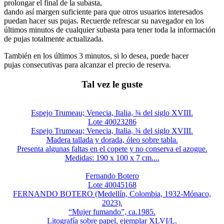
prolongar el final de la subasta,
dando así margen suficiente para que otros usuarios interesados
puedan hacer sus pujas. Recuerde refrescar su navegador en los
últimos minutos de cualquier subasta para tener toda la información
de pujas totalmente actualizada.
También en los últimos 3 minutos, si lo desea, puede hacer
pujas consecutivas para alcanzar el precio de reserva.
Tal vez le guste
Espejo Trumeau; Venecia, Italia, ¾ del siglo XVIII.
Lote 40023286
Espejo Trumeau; Venecia, Italia, ¾ del siglo XVIII.
Madera tallada y dorada, óleo sobre tabla.
Presenta algunas faltas en el copete y no conserva el azogue.
Medidas: 190 x 100 x 7 cm....
Fernando Botero
Lote 40045168
FERNANDO BOTERO (Medellín, Colombia, 1932-Mónaco,
2023).
“Mujer fumando”, ca.1985.
Litografía sobre papel, ejemplar XLVI/L.