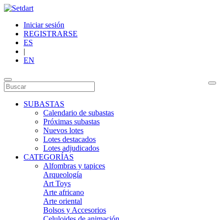
Iniciar sesión
REGISTRARSE
ES
|
EN
SUBASTAS
Calendario de subastas
Próximas subastas
Nuevos lotes
Lotes destacados
Lotes adjudicados
CATEGORÍAS
Alfombras y tapices
Arqueología
Art Toys
Arte africano
Arte oriental
Bolsos y Accesorios
Celuloides de animación