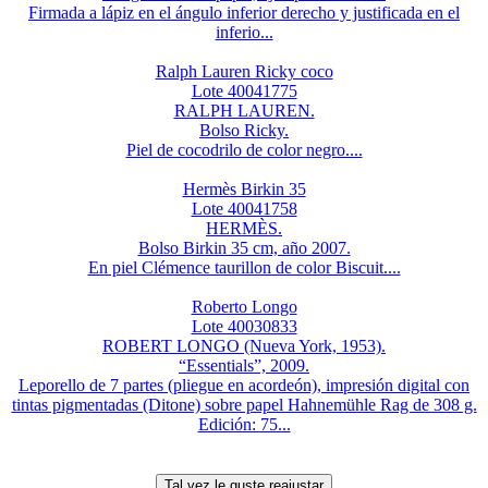
Firmada a lápiz en el ángulo inferior derecho y justificada en el
inferio...
Ralph Lauren Ricky coco
Lote 40041775
RALPH LAUREN.
Bolso Ricky.
Piel de cocodrilo de color negro....
Hermès Birkin 35
Lote 40041758
HERMÈS.
Bolso Birkin 35 cm, año 2007.
En piel Clémence taurillon de color Biscuit....
Roberto Longo
Lote 40030833
ROBERT LONGO (Nueva York, 1953).
“Essentials”, 2009.
Leporello de 7 partes (pliegue en acordeón), impresión digital con
tintas pigmentadas (Ditone) sobre papel Hahnemühle Rag de 308 g.
Edición: 75...