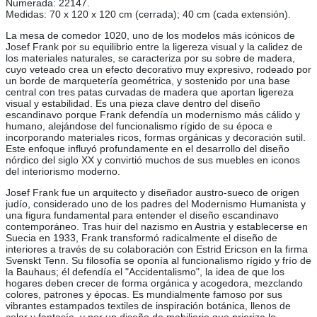
Numerada: 22147.
Medidas: 70 x 120 x 120 cm (cerrada); 40 cm (cada extensión).
La mesa de comedor 1020, uno de los modelos más icónicos de
Josef Frank por su equilibrio entre la ligereza visual y la calidez de
los materiales naturales, se caracteriza por su sobre de madera,
cuyo veteado crea un efecto decorativo muy expresivo, rodeado por
un borde de marquetería geométrica, y sostenido por una base
central con tres patas curvadas de madera que aportan ligereza
visual y estabilidad. Es una pieza clave dentro del diseño
escandinavo porque Frank defendía un modernismo más cálido y
humano, alejándose del funcionalismo rígido de su época e
incorporando materiales ricos, formas orgánicas y decoración sutil.
Este enfoque influyó profundamente en el desarrollo del diseño
nórdico del siglo XX y convirtió muchos de sus muebles en iconos
del interiorismo moderno.
Josef Frank fue un arquitecto y diseñador austro-sueco de origen
judío, considerado uno de los padres del Modernismo Humanista y
una figura fundamental para entender el diseño escandinavo
contemporáneo. Tras huir del nazismo en Austria y establecerse en
Suecia en 1933, Frank transformó radicalmente el diseño de
interiores a través de su colaboración con Estrid Ericson en la firma
Svenskt Tenn. Su filosofía se oponía al funcionalismo rígido y frío de
la Bauhaus; él defendía el "Accidentalismo", la idea de que los
hogares deben crecer de forma orgánica y acogedora, mezclando
colores, patrones y épocas. Es mundialmente famoso por sus
vibrantes estampados textiles de inspiración botánica, llenos de