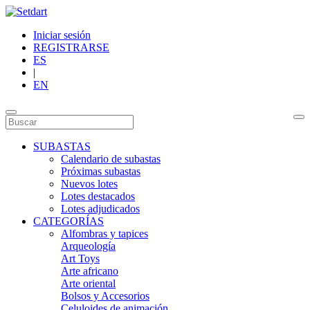
Iniciar sesión
REGISTRARSE
ES
|
EN
SUBASTAS
Calendario de subastas
Próximas subastas
Nuevos lotes
Lotes destacados
Lotes adjudicados
CATEGORÍAS
Alfombras y tapices
Arqueología
Art Toys
Arte africano
Arte oriental
Bolsos y Accesorios
Celuloides de animación