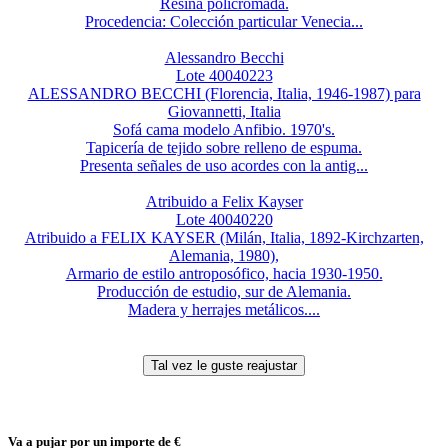
Resina policromada.
Procedencia: Colección particular Venecia...
Alessandro Becchi
Lote 40040223
ALESSANDRO BECCHI (Florencia, Italia, 1946-1987) para
Giovannetti, Italia
Sofá cama modelo Anfibio. 1970's.
Tapicería de tejido sobre relleno de espuma.
Presenta señales de uso acordes con la antig...
Atribuido a Felix Kayser
Lote 40040220
Atribuido a FELIX KAYSER (Milán, Italia, 1892-Kirchzarten,
Alemania, 1980),
Armario de estilo antroposófico, hacia 1930-1950.
Producción de estudio, sur de Alemania.
Madera y herrajes metálicos....
Va a pujar por un importe de
€