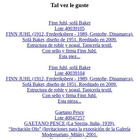
Tal vez le guste
Finn Juhl, sofá Baker
Lote 40039105
FINN JUHL (1912, Frederiksberg - 1989, Gentofte, Dinamarca).
Sofá Baker, diseño de 1951. Reeditado en 2009.
Estructura de roble y nogal. Tapicería textil.
Con sello y firma Finn Juhl.
Esta piez...
Finn Juhl, sofá Baker
Lote 40039104
FINN JUHL (1912, Frederiksberg - 1989, Gentofte, Dinamarca).
Sofá Baker, diseño de 1951. Reeditado en 2009.
Estructura de roble y nogal. Tapicería textil.
Con sello y firma Finn Juhl.
Esta pieza...
Gaetano Pesce
Lote 40047257
GAETANO PESCE (La Spezia, Italia, 1939).
“Invitación Olo” (Invitaciones para la exposición de la Galería
Modernariato, Milán), 2001.