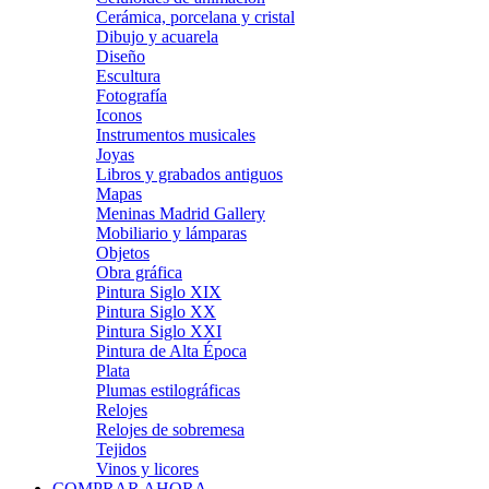
Cerámica, porcelana y cristal
Dibujo y acuarela
Diseño
Escultura
Fotografía
Iconos
Instrumentos musicales
Joyas
Libros y grabados antiguos
Mapas
Meninas Madrid Gallery
Mobiliario y lámparas
Objetos
Obra gráfica
Pintura Siglo XIX
Pintura Siglo XX
Pintura Siglo XXI
Pintura de Alta Época
Plata
Plumas estilográficas
Relojes
Relojes de sobremesa
Tejidos
Vinos y licores
COMPRAR AHORA