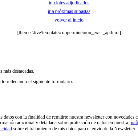
ir a lotes adjudicados
ir a próximas subastas
volver al inicio
[themes\five\template\coppermine\non_exist_ap.html]
es más destacadas.
rlo rellenando el siguiente formulario.
os con la finalidad de remitirte nuestra newsletter con novedades come
ormación adicional y detallada sobre protección de datos en nuestra
polí
vacidad
sobre el tratamiento de mis datos para el envío de la Newsletter.