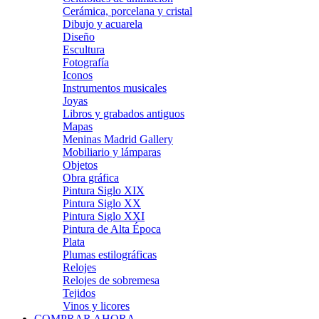
Cerámica, porcelana y cristal
Dibujo y acuarela
Diseño
Escultura
Fotografía
Iconos
Instrumentos musicales
Joyas
Libros y grabados antiguos
Mapas
Meninas Madrid Gallery
Mobiliario y lámparas
Objetos
Obra gráfica
Pintura Siglo XIX
Pintura Siglo XX
Pintura Siglo XXI
Pintura de Alta Época
Plata
Plumas estilográficas
Relojes
Relojes de sobremesa
Tejidos
Vinos y licores
COMPRAR AHORA