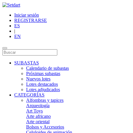
Iniciar sesión
REGISTRARSE
ES
|
EN
SUBASTAS
Calendario de subastas
Próximas subastas
Nuevos lotes
Lotes destacados
Lotes adjudicados
CATEGORÍAS
Alfombras y tapices
Arqueología
Art Toys
Arte africano
Arte oriental
Bolsos y Accesorios
Celuloides de animación