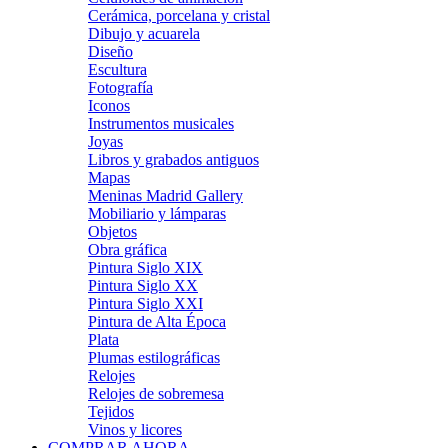
Cerámica, porcelana y cristal
Dibujo y acuarela
Diseño
Escultura
Fotografía
Iconos
Instrumentos musicales
Joyas
Libros y grabados antiguos
Mapas
Meninas Madrid Gallery
Mobiliario y lámparas
Objetos
Obra gráfica
Pintura Siglo XIX
Pintura Siglo XX
Pintura Siglo XXI
Pintura de Alta Época
Plata
Plumas estilográficas
Relojes
Relojes de sobremesa
Tejidos
Vinos y licores
COMPRAR AHORA