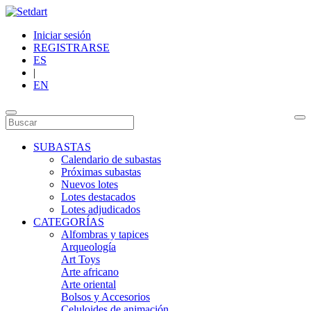
Iniciar sesión
REGISTRARSE
ES
|
EN
SUBASTAS
Calendario de subastas
Próximas subastas
Nuevos lotes
Lotes destacados
Lotes adjudicados
CATEGORÍAS
Alfombras y tapices
Arqueología
Art Toys
Arte africano
Arte oriental
Bolsos y Accesorios
Celuloides de animación