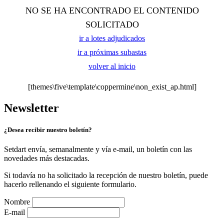
NO SE HA ENCONTRADO EL CONTENIDO
SOLICITADO
ir a lotes adjudicados
ir a próximas subastas
volver al inicio
[themes\five\template\coppermine\non_exist_ap.html]
Newsletter
¿Desea recibir nuestro boletín?
Setdart envía, semanalmente y vía e-mail, un boletín con las
novedades más destacadas.
Si todavía no ha solicitado la recepción de nuestro boletín, puede
hacerlo rellenando el siguiente formulario.
Nombre
E-mail