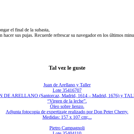
gar el final de la subasta,
n hacer sus pujas. Recuerde refrescar su navegador en los últimos minut
Tal vez le guste
Juan de Arellano y Taller
Lote 35416707
 DE ARELLANO (Santorcaz, Madrid, 1614 – Madrid, 1676) y TA
“Virgen de la leche”.
Óleo sobre lienzo.
Adjunta fotocopia de expertizaje realizado por Don Peter Cherry.
Medidas: 157 x 107 cm;...
Pietro Campagnoli
Lote 35404110