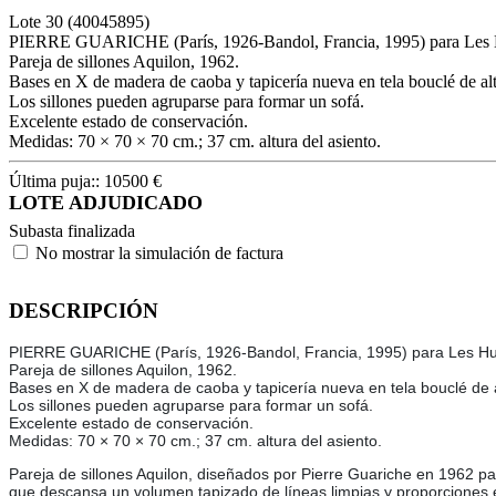
Lote
30
(40045895)
PIERRE GUARICHE (París, 1926-Bandol, Francia, 1995) para Les H
Pareja de sillones Aquilon, 1962.
Bases en X de madera de caoba y tapicería nueva en tela bouclé de alt
Los sillones pueden agruparse para formar un sofá.
Excelente estado de conservación.
Medidas: 70 × 70 × 70 cm.; 37 cm. altura del asiento.
Última puja::
10500
€
LOTE ADJUDICADO
Subasta finalizada
No mostrar la simulación de factura
DESCRIPCIÓN
PIERRE GUARICHE (París, 1926-Bandol, Francia, 1995) para Les Huc
Pareja de sillones Aquilon, 1962.
Bases en X de madera de caoba y tapicería nueva en tela bouclé de a
Los sillones pueden agruparse para formar un sofá.
Excelente estado de conservación.
Medidas: 70 × 70 × 70 cm.; 37 cm. altura del asiento.
Pareja de sillones Aquilon, diseñados por Pierre Guariche en 1962 pa
que descansa un volumen tapizado de líneas limpias y proporciones e