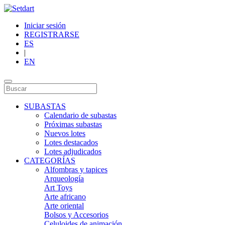
Iniciar sesión
REGISTRARSE
ES
|
EN
SUBASTAS
Calendario de subastas
Próximas subastas
Nuevos lotes
Lotes destacados
Lotes adjudicados
CATEGORÍAS
Alfombras y tapices
Arqueología
Art Toys
Arte africano
Arte oriental
Bolsos y Accesorios
Celuloides de animación