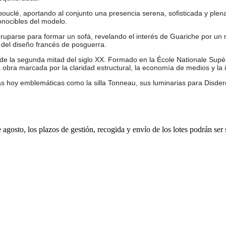
 bouclé, aportando al conjunto una presencia serena, sofisticada y ple
onocibles del modelo.
uparse para formar un sofá, revelando el interés de Guariche por un mo
al del diseño francés de posguerra.
de la segunda mitad del siglo XX. Formado en la École Nationale Supér
 obra marcada por la claridad estructural, la economía de medios y la i
zas hoy emblemáticas como la silla Tonneau, sus luminarias para Disde
e agosto, los plazos de gestión, recogida y envío de los lotes podrán ser