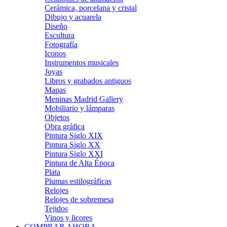
Cerámica, porcelana y cristal
Dibujo y acuarela
Diseño
Escultura
Fotografía
Iconos
Instrumentos musicales
Joyas
Libros y grabados antiguos
Mapas
Meninas Madrid Gallery
Mobiliario y lámparas
Objetos
Obra gráfica
Pintura Siglo XIX
Pintura Siglo XX
Pintura Siglo XXI
Pintura de Alta Época
Plata
Plumas estilográficas
Relojes
Relojes de sobremesa
Tejidos
Vinos y licores
COMPRAR AHORA