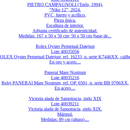
PIETRO CAMPAGNOLI (Turín, 1994).
“Nike 12”, 2024.
PVC, hierro y acrílico.
Pieza única.
Escultura de interior.
Adjunta certificado de autenticidad.
Medidas: 167 x 50 x 50 cm; 50 x 50 cm (base de...
Rolex Oyster Perpetual Datejust
Lote 40035056
OLEX Oyster Perpetual Datejust, ref. 16233, n. serie K7446XX, calib
En oro y acero....
Panerai Mare Nostrum
Lote 40035216
Reloj PANERAI Mare Nostrum, ref. OP. 6501, n. serie BB 9706XX.
En acero....
Victoria alada de Samotracia, siglo XIX
Lote 40039211
Victoria alada de Samotracia, siglo XIX.
Mármol.
Medidas: 89 cm (altura)....