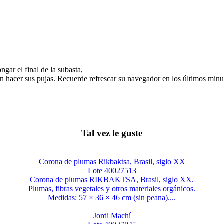
gar el final de la subasta,
n hacer sus pujas. Recuerde refrescar su navegador en los últimos minut
Tal vez le guste
Corona de plumas Rikbaktsa, Brasil, siglo XX
Lote 40027513
Corona de plumas RIKBAKTSA, Brasil, siglo XX.
Plumas, fibras vegetales y otros materiales orgánicos.
Medidas: 57 × 36 × 46 cm (sin peana)....
Jordi Machí