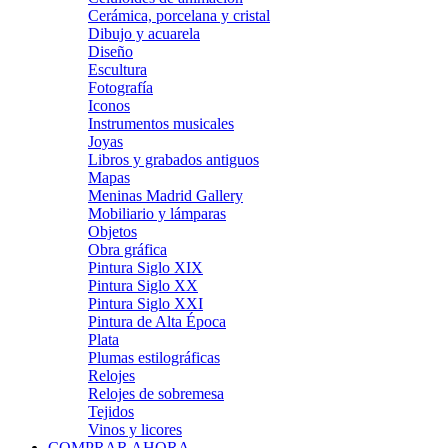
Cerámica, porcelana y cristal
Dibujo y acuarela
Diseño
Escultura
Fotografía
Iconos
Instrumentos musicales
Joyas
Libros y grabados antiguos
Mapas
Meninas Madrid Gallery
Mobiliario y lámparas
Objetos
Obra gráfica
Pintura Siglo XIX
Pintura Siglo XX
Pintura Siglo XXI
Pintura de Alta Época
Plata
Plumas estilográficas
Relojes
Relojes de sobremesa
Tejidos
Vinos y licores
COMPRAR AHORA