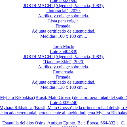
Lote 40027845
JORDI MACHÍ (Algemesí, Valencia, 1983).
"Interracial", 2020.
Acrílico y collage sobre tela.
Lista para colgar.
Firmada.
Adjunta certificado de autenticidad.
Medidas: 100 x 100 cm....
Jordi Machí
Lote 35404839
JORDI MACHÍ (Algemesí, Valencia, 1983).
"Dancing Skirt", 2020.
Acrílico y collage sobre tela.
Enmarcada.
Firmada.
Adjunta certificado de autenticidad.
Medidas: 130 x 100 cm....
Myhara Rikbaktsa (Brasil, Mato Grosso) de la primera mitad del siglo
Lote 40039240
yhara Rikbaktsa (Brasil, Mato Grosso) de la primera mitad del siglo
e tocado ceremonial perteneciente al pueblo indígena Myhara Rikbaktsa,
Estatuilla del dios Osiris. Antiguo Egipto, Baja Época, 664-332 a. C.