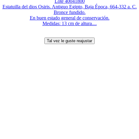
Lote 40041800
Estatuilla del dios Osiris. Antiguo Egipto, Baja Época, 664-332 a. C.
Bronce fundido.
En buen estado general de conservación.
Medidas: 13 cm de altura....