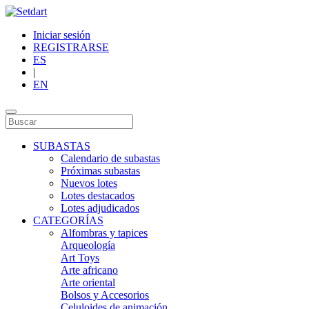
Iniciar sesión
REGISTRARSE
ES
|
EN
SUBASTAS
Calendario de subastas
Próximas subastas
Nuevos lotes
Lotes destacados
Lotes adjudicados
CATEGORÍAS
Alfombras y tapices
Arqueología
Art Toys
Arte africano
Arte oriental
Bolsos y Accesorios
Celuloides de animación