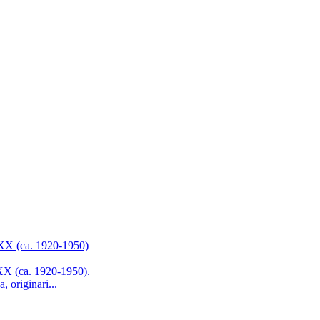
 XX (ca. 1920-1950)
 XX (ca. 1920-1950).
 originari...