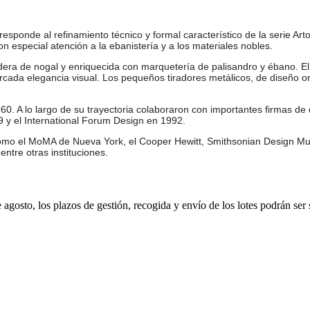
sponde al refinamiento técnico y formal característico de la serie Art
on especial atención a la ebanistería y a los materiales nobles.
dera de nogal y enriquecida con marquetería de palisandro y ébano. El 
rcada elegancia visual. Los pequeños tiradores metálicos, de diseño or
. A lo largo de su trayectoria colaboraron con importantes firmas de di
y el International Forum Design en 1992.
como el MoMA de Nueva York, el Cooper Hewitt, Smithsonian Design M
ntre otras instituciones.
e agosto, los plazos de gestión, recogida y envío de los lotes podrán ser