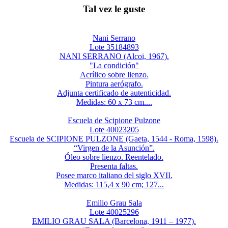
Tal vez le guste
Nani Serrano
Lote 35184893
NANI SERRANO (Alcoi, 1967).
"La condición"
Acrílico sobre lienzo.
Pintura aerógrafo.
Adjunta certificado de autenticidad.
Medidas: 60 x 73 cm....
Escuela de Scipione Pulzone
Lote 40023205
Escuela de SCIPIONE PULZONE (Gaeta, 1544 - Roma, 1598).
“Virgen de la Asunción”.
Óleo sobre lienzo. Reentelado.
Presenta faltas.
Posee marco italiano del siglo XVII.
Medidas: 115,4 x 90 cm; 127...
Emilio Grau Sala
Lote 40025296
EMILIO GRAU SALA (Barcelona, 1911 – 1977).