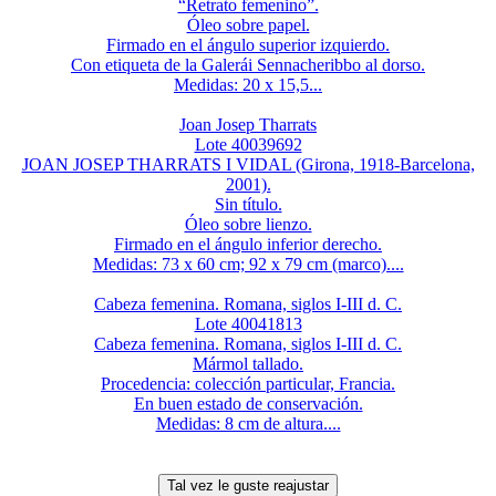
“Retrato femenino”.
Óleo sobre papel.
Firmado en el ángulo superior izquierdo.
Con etiqueta de la Galerái Sennacheribbo al dorso.
Medidas: 20 x 15,5...
Joan Josep Tharrats
Lote 40039692
JOAN JOSEP THARRATS I VIDAL (Girona, 1918-Barcelona,
2001).
Sin título.
Óleo sobre lienzo.
Firmado en el ángulo inferior derecho.
Medidas: 73 x 60 cm; 92 x 79 cm (marco)....
Cabeza femenina. Romana, siglos I-III d. C.
Lote 40041813
Cabeza femenina. Romana, siglos I-III d. C.
Mármol tallado.
Procedencia: colección particular, Francia.
En buen estado de conservación.
Medidas: 8 cm de altura....