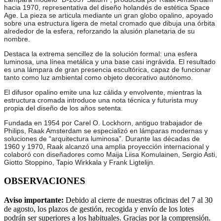
hacia 1970, representativa del diseño holandés de estética Space
Age. La pieza se articula mediante un gran globo opalino, apoyado
sobre una estructura ligera de metal cromado que dibuja una órbita
alrededor de la esfera, reforzando la alusión planetaria de su
nombre.
Destaca la extrema sencillez de la solución formal: una esfera
luminosa, una línea metálica y una base casi ingrávida. El resultado
es una lámpara de gran presencia escultórica, capaz de funcionar
tanto como luz ambiental como objeto decorativo autónomo.
El difusor opalino emite una luz cálida y envolvente, mientras la
estructura cromada introduce una nota técnica y futurista muy
propia del diseño de los años setenta.
Fundada en 1954 por Carel O. Lockhorn, antiguo trabajador de
Philips, Raak Amsterdam se especializó en lámparas modernas y
soluciones de “arquitectura luminosa”. Durante las décadas de
1960 y 1970, Raak alcanzó una amplia proyección internacional y
colaboró con diseñadores como Maija Liisa Komulainen, Sergio Asti,
Giotto Stoppino, Tapio Wirkkala y Frank Ligtelijn.
OBSERVACIONES
Aviso importante:
Debido al cierre de nuestras oficinas del 7 al 30
de agosto, los plazos de gestión, recogida y envío de los lotes
podrán ser superiores a los habituales. Gracias por la comprensión.