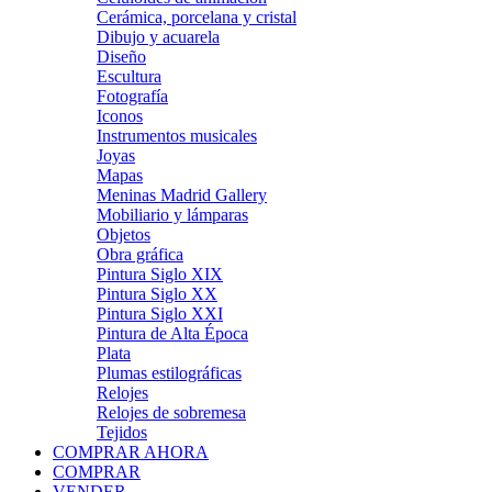
Cerámica, porcelana y cristal
Dibujo y acuarela
Diseño
Escultura
Fotografía
Iconos
Instrumentos musicales
Joyas
Mapas
Meninas Madrid Gallery
Mobiliario y lámparas
Objetos
Obra gráfica
Pintura Siglo XIX
Pintura Siglo XX
Pintura Siglo XXI
Pintura de Alta Época
Plata
Plumas estilográficas
Relojes
Relojes de sobremesa
Tejidos
COMPRAR AHORA
COMPRAR
VENDER